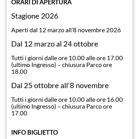
ORARI DI APERTURA
Particolarmente amata dai bambini è la
Stagione 2026
Fattoria
: uno spazio nel quale
caprette
tibetane e saltasasso, pecore, lama, alpaca e
Aperti dal 12 marzo all’8 novembre 2026
daini
vivono liberi e possono essere
avvicinati e accarezzati dai visitatori. Un
Dal 12 marzo al 24 ottobre
contatto reale per educare al rispetto degli
animali
.
Tutti i giorni dalle ore 10.00 alle ore 17.00
(ultimo Ingresso) – chiusura Parco ore
Di altrettanto valore è la
flora
presente nel
18.00
giardino botanico. Vi si trovano
giganteschi
lyriodendri
– tra i più antichi in Italia -, e altre
Dal 25 ottobre all'8 novembre
specie esotiche come
ginkgo biloba
e
sequoie
. Il grandioso
cedro
del Libano
, che
Tutti i giorni dalle ore 10.00 alle ore 16.00
domina sul panorama verso il Lago Maggiore
(ultimo Ingresso) – chiusura Parco ore
e la villa, è l’icona del parco, mentre l’essenza
17.00
più curiosa è la
Davidia Involucrata
,
chiamata l’Albero dei Fazzoletti: i suoi fiori
INFO BIGLIETTO
sono avvolti da grandi bratee che sembrano