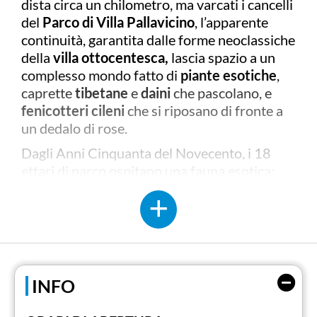
dista circa un chilometro, ma varcati i cancelli
del
Parco di Villa Pallavicino
, l’apparente
continuità, garantita dalle forme neoclassiche
della
villa ottocentesca,
lascia spazio a un
complesso mondo fatto di
piante esotiche
,
caprette
tibetane
e
daini
che pascolano, e
fenicotteri cileni
che si riposano di fronte a
un dedalo di rose.
Dagli Anni Cinquanta del Novecento, i
18
ettari di parco ospitano una fauna esotica:
zebre, canguri, coati, gru antigone
. Lo zoo,
ideato da
Luisa Pallavicino
, negli anni si è
trasformato. Con la gestione
Borromeo
, dal
2017, sono ospitate oltre
50 specie tra
mammiferi e volatili
, compresi
alcuni
esemplari selvatici
salvati dalla guardia
INFO
forestale e che non sopravvivrebbero se
reimmessi in libertà.