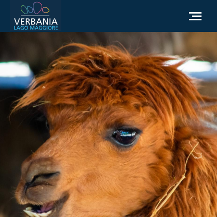
IT
Come raggiungerci
Infopoint Turistico
Meteo
Richiesta informazioni
Sito Istituzionale