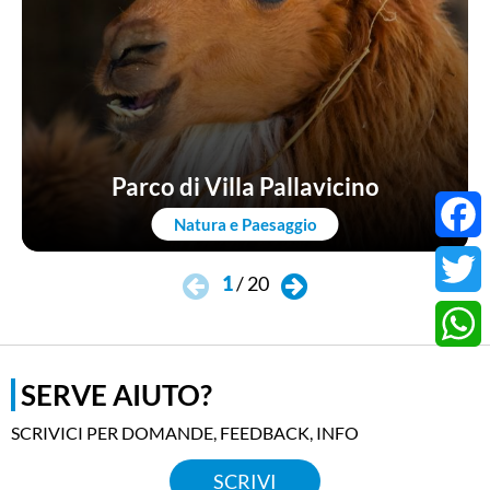
Parco di Villa Pallavicino
Natura e Paesaggio
Faceb
1
/
20
Twitter
Whats
SERVE AIUTO?
SCRIVICI PER DOMANDE, FEEDBACK, INFO
SCRIVI