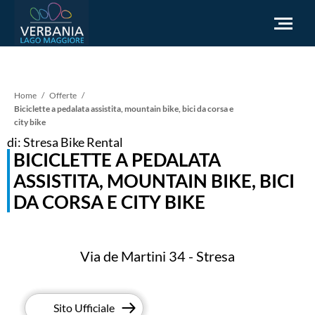
IT
Briciole
Home
Offerte
Biciclette a pedalata assistita, mountain bike, bici da corsa e
city bike
Come raggiungerci
di
di: Stresa Bike Rental
Infopoint Turistico
BICICLETTE A PEDALATA
Meteo
pane
ASSISTITA, MOUNTAIN BIKE, BICI
Richiesta informazioni
DA CORSA E CITY BIKE
Sito Istituzionale
Via de Martini 34 - Stresa
Sito Ufficiale