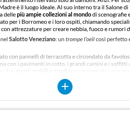
Madre è il luogo ideale. Al suo interno tra il Salone di
na delle
più ampie collezioni al mondo
di
s
cenografie e
to per i Borromeo e i loro ospiti, chiamando special
, con attrezzature per creare nebbia, fuoco e rumori d
 nel
Salotto Veneziano
: un
trompe l’oeil
così perfetto 
to con pannelli di terracotta e circondato da favoloso 
na con i pavimenti in cotto, i grandi camini e i soffitt
mo, fra
arazzi, mobili e quadri
provenienti da varie dim
i Borromeo.