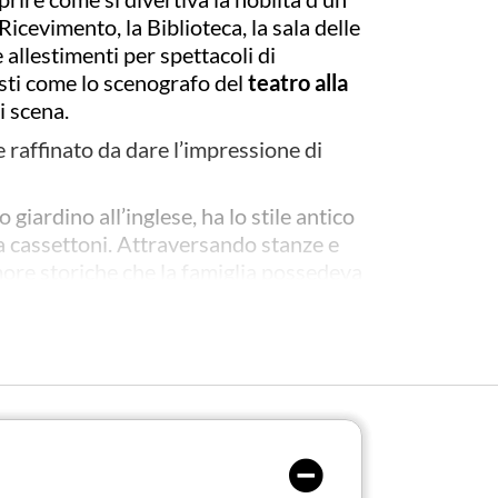
 Ricevimento, la Biblioteca, la sala delle
 allestimenti per spettacoli di
isti come lo scenografo del
teatro alla
i scena.
e raffinato da dare l’impressione di
giardino all’inglese, ha lo stile antico
i a cassettoni. Attraversando stanze e
ore storiche che la famiglia possedeva
SITO UFFICIALE