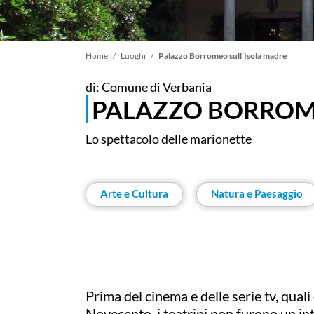
Briciole
Home
Luoghi
Palazzo Borromeo sull’Isola madre
di: Comune di Verbania
di
PALAZZO BORROME
pane
Lo spettacolo delle marionette
Arte e Cultura
Natura e Paesaggio
Prima del cinema e delle serie tv, qual
Novecento, i teatrini non furono un int