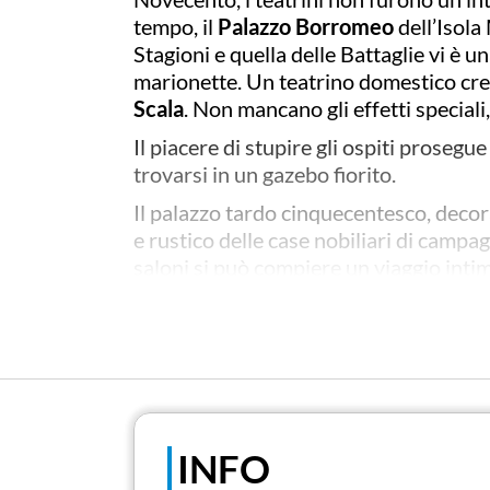
tempo, il
Palazzo Borromeo
dell’Isola 
Stagioni e quella delle Battaglie vi è u
marionette. Un teatrino domestico crea
Scala
. Non mancano gli effetti speciali
Il piacere di stupire gli ospiti prosegue
trovarsi in un gazebo fiorito.
Il palazzo tardo cinquecentesco, decora
e rustico delle case nobiliari di campag
saloni si può compiere un viaggio inti
in Lombardia, nel “come vivevano” de
INFO