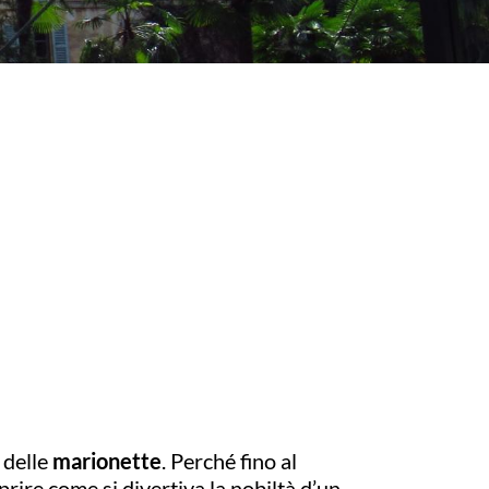
 delle
marionette
. Perché fino al
rire come si divertiva la nobiltà d’un