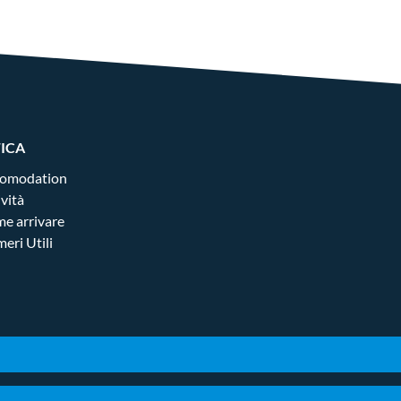
FICA
omodation
ività
e arrivare
eri Utili