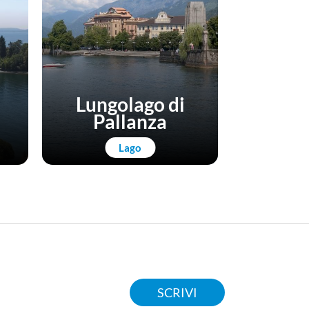
Lungolago di
Pallanza
IAT 
Lago
La mia prima
SCRIVI