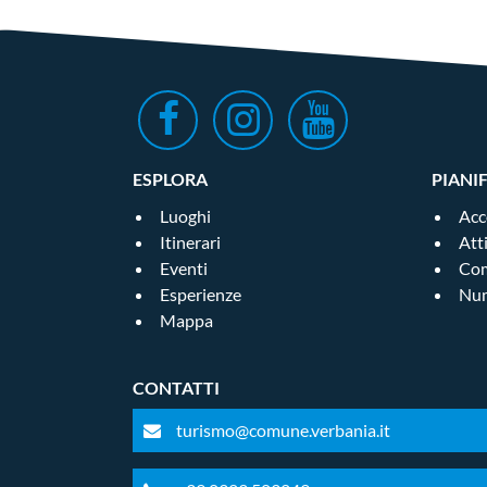
ESPLORA
PIANI
Luoghi
Acc
Itinerari
Att
Eventi
Com
Esperienze
Num
Mappa
CONTATTI
turismo@comune.verbania.it