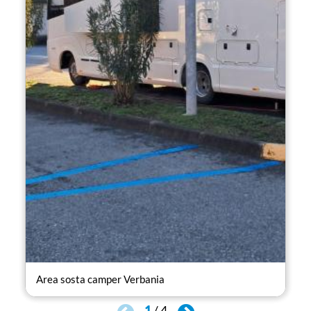
Area sosta camper Verbania
Are
1
/
4