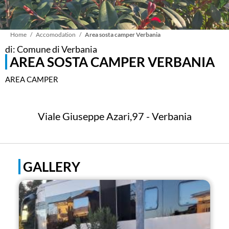
Briciole
Home
Accomodation
Area sosta camper Verbania
di: Comune di Verbania
AREA SOSTA CAMPER VERBANIA
di
AREA CAMPER
pane
Viale Giuseppe Azari,97 - Verbania
GALLERY