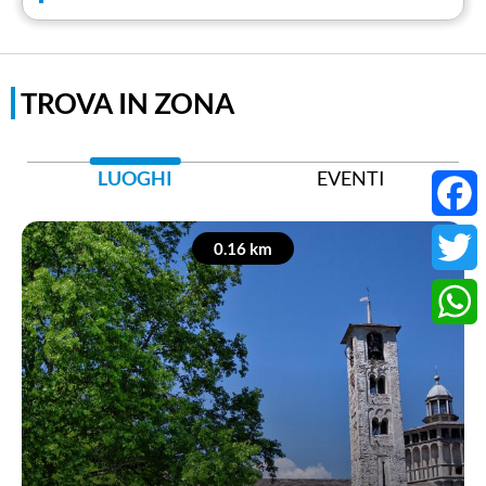
TROVA IN ZONA
LUOGHI
EVENTI
Faceb
0.16 km
Twitter
Whats