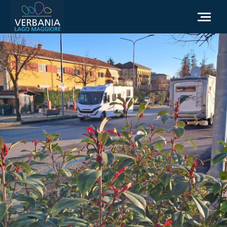
IT
Come raggiungerci
Infopoint Turistico
Meteo
Richiesta informazioni
Sito Istituzionale