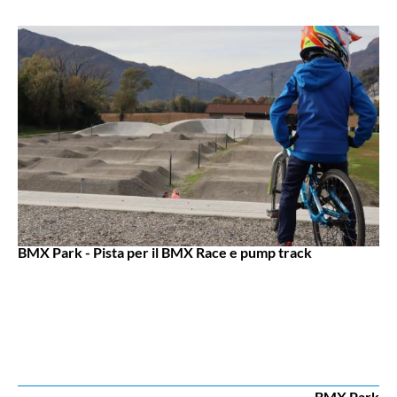
BMX Park - Pista per il BMX Race e pump track
BMX Park