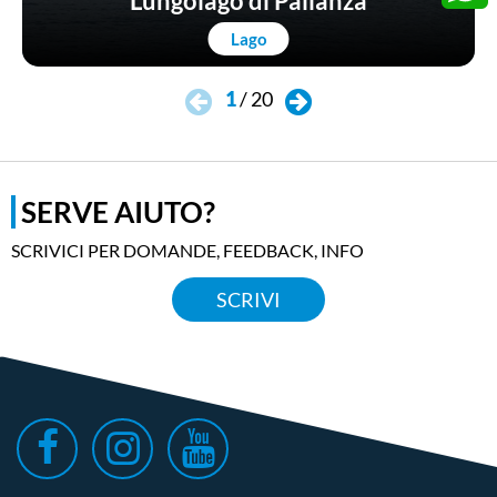
Lungolago di Pallanza
Whats
Lago
1
/
20
SERVE AIUTO?
SCRIVICI PER DOMANDE, FEEDBACK, INFO
SCRIVI