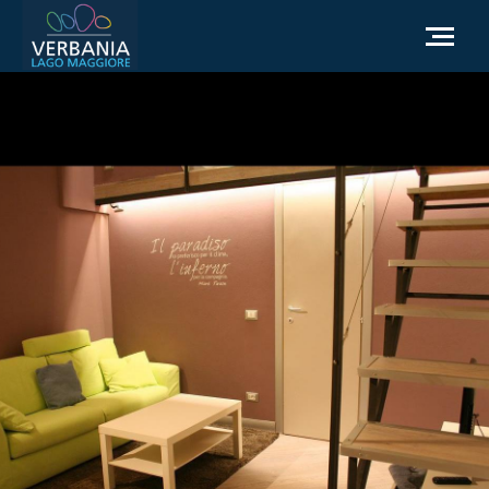
IT
Come raggiungerci
Infopoint Turistico
Meteo
Richiesta informazioni
Sito Istituzionale