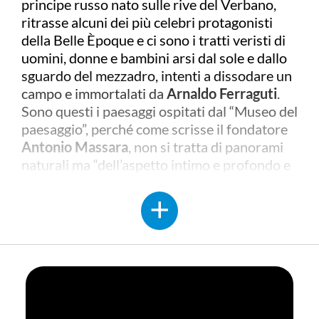
principe russo nato sulle rive del Verbano,
ritrasse alcuni dei più celebri protagonisti
della Belle Èpoque e ci sono i tratti veristi di
uomini, donne e bambini arsi dal sole e dallo
sguardo del mezzadro, intenti a dissodare un
campo e immortalati da
Arnaldo Ferraguti
.
Sono questi i paesaggi ospitati dal “Museo del
paesaggio”, perché come scrisse il fondatore
Antonio Massara
, non si tratta di panorami
naturali ma “dell’aspetto intimo e profondo e
continuamente mutabile sotto l'impronte
della vita umana, della visibile scena del
mondo".
Dal 1909 il museo raccoglie opere di
pittura,
scultura, fotografia e archeologia
che
portano il visitatore a conoscere tutte le
sfumature del lago e delle sue valli, fonti
d’ispirazione per gli artisti da secoli, ma anche