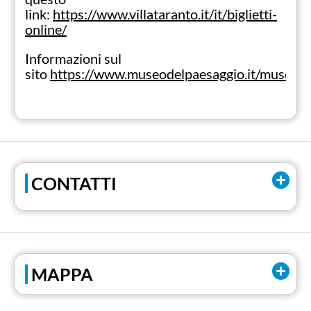
link:
https://www.villataranto.it/it/biglietti-
online/
Informazioni sul
sito
https://www.museodelpaesaggio.it/museo/la
CONTATTI
Email:
segreteria@museodelpaesaggio.it
Tel:
+39 0323502254 (Sede espositiva)
MAPPA
Tel:
+39 0323557116 (Uffici)
Facebook