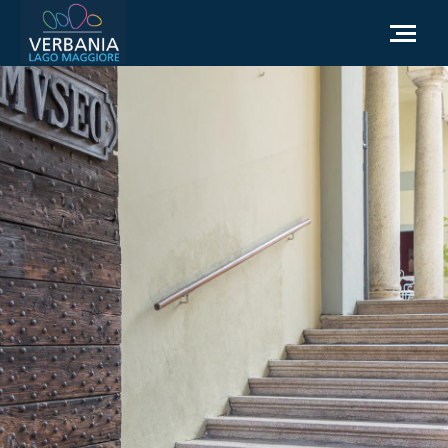
IT
Come raggiungerci
Infopoint Turistico
Meteo
Richiesta informazioni
Sito Istituzionale