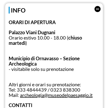
Ashton, divisionisti tra cui Vittore Grubicy
De Dragon, Carlo Fornara, Cesare Maggi,
INFO
Guido Cinotti, fino a maestri del Novecento
come Siro Penagini e Mario Tozzi. Da non
ORARI DI APERTURA
perdere il capolavoro di Arnaldo Ferraguti
“Alla vanga”, tela risalente al 1890 dalle
Palazzo Viani Dugnani
dimensioni monumentali.
Orario estivo 10.00 - 18.00 (
chiuso
martedì
)
La collezione di scultura vanta un vasto
catalogo di opere di
Arturo Martini
, uno dei
più grandi scultori del Novecento Italiano.
Municipio di Ornavasso – Sezione
Archeologica
La
collezione archeologica
nella sede di
-
visitabile solo su prenotazione
Ornavasso comprende infine
corredi tombali
delle comunità di Leponti, popolazione locale
influenzata dalle comunità celtiche e poi
Altri giorni e orari su prenotazione:
Tel: 333 4844439 / 0323 838300
assorbita dai Romani.
Mail:
archeologia@museodelpaesaggio.it
CONTATTI
SITO UFFICIALE