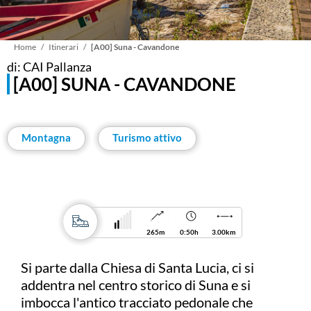
Briciole
Home
Itinerari
[A00] Suna - Cavandone
di: CAI Pallanza
[A00] SUNA - CAVANDONE
di
pane
Montagna
Turismo attivo
265m
0:50h
3.00km
Si parte dalla Chiesa di Santa Lucia, ci si
addentra nel centro storico di Suna e si
imbocca l'antico tracciato pedonale che