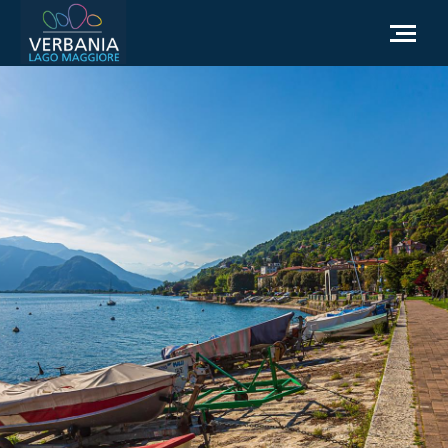
IT
Come raggiungerci
Infopoint Turistico
Meteo
Richiesta informazioni
Sito Istituzionale