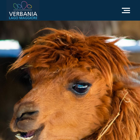
NL
Hoe kom ik bij Verbania
Toeristische informatie
Weer
Informatieaanvraag
Officiële website