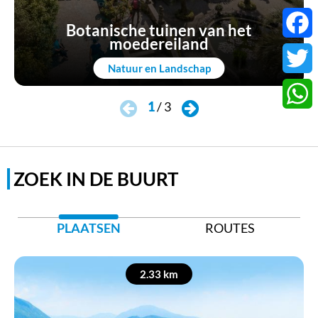
Botanische tuinen van het
moedereiland
Faceb
Natuur en Landschap
Twitter
1
/
3
Whats
ZOEK IN DE BUURT
PLAATSEN
ROUTES
2.33 km