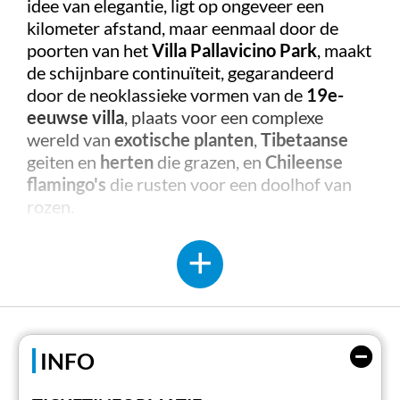
idee van elegantie, ligt op ongeveer een
kilometer afstand, maar eenmaal door de
poorten van het
Villa Pallavicino Park
, maakt
de schijnbare continuïteit, gegarandeerd
door de neoklassieke vormen van de
19e-
eeuwse villa
, plaats voor een complexe
wereld van
exotische planten
,
Tibetaanse
geiten en
herten
die grazen, en
Chileense
flamingo's
die rusten voor een doolhof van
rozen.
Sinds de jaren 1950 is de 18 hectare van het
park de thuisbasis van exotische fauna:
zebra's, kangoeroes, coati's en kuifkranen. De
dierentuin, ontworpen door
Luisa
Pallavicino
, is in de loop der jaren veranderd.
Onder het beheer van
Borromeo
zijn er sinds
INFO
2017 meer dan
50 soorten zoogdieren en
vogels
gehuisvest, waaronder enkele wilde