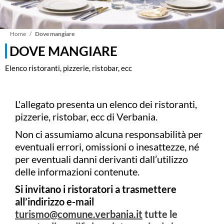
Briciole
Home
Dove mangiare
DOVE MANGIARE
di
Elenco ristoranti, pizzerie, ristobar, ecc
pane
L'allegato presenta un elenco dei ristoranti,
pizzerie, ristobar, ecc di Verbania.
Non ci assumiamo alcuna responsabilità per
eventuali errori, omissioni o inesattezze, né
per eventuali danni derivanti dall’utilizzo
delle informazioni contenute.
Si invitano i ristoratori a trasmettere
all’indirizzo e-mail
turismo@comune.verbania.it
tutte le