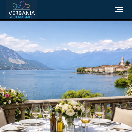
IT
Come raggiungerci
Infopoint Turistico
Meteo
Richiesta informazioni
Sito Istituzionale