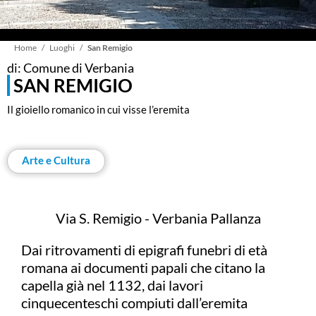
Briciole
Home
Luoghi
San Remigio
di: Comune di Verbania
SAN REMIGIO
di
Il gioiello romanico in cui visse l’eremita
pane
Arte e Cultura
Via S. Remigio - Verbania Pallanza
Dai ritrovamenti di epigrafi funebri di età
romana ai documenti papali che citano la
capella già nel 1132, dai lavori
cinquecenteschi compiuti dall’eremita