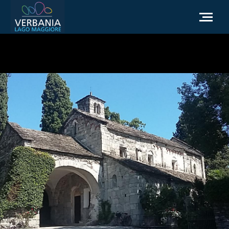
IT
Come raggiungerci
Infopoint Turistico
Meteo
Richiesta informazioni
Sito Istituzionale