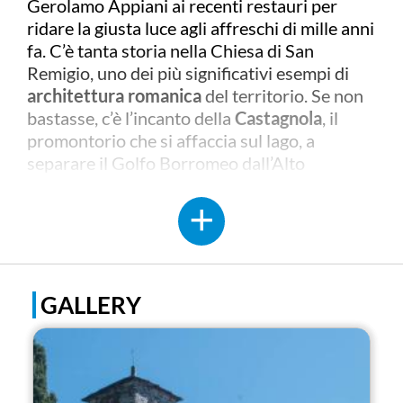
Gerolamo Appiani ai recenti restauri per
ridare la giusta luce agli affreschi di mille anni
fa. C’è tanta storia nella Chiesa di San
Remigio, uno dei più significativi esempi di
architettura romanica
del territorio. Se non
bastasse, c’è l’incanto della
Castagnola
, il
promontorio che si affaccia sul lago, a
separare il Golfo Borromeo dall’Alto
Verbano. Un tempo era luogo per eremiti o
vedette, che potevano spaziare con la vista
dalla foce del fiume Toce, sino a Stresa o alla
sponda lombarda, oggi è una lussureggiante
macchia di verde che ospita ville e giardini di
grande fascino.
GALLERY
La Chiesa di San Remigio sorse in tre fasi
costruttive tra X e XII secolo, fu
probabilmente cappella di un vicino castello
del quale però non resta traccia e della