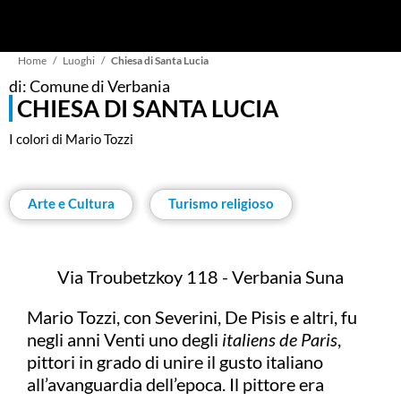
Briciole
Home
Luoghi
Chiesa di Santa Lucia
di: Comune di Verbania
CHIESA DI SANTA LUCIA
di
I colori di Mario Tozzi
pane
Arte e Cultura
Turismo religioso
Via Troubetzkoy 118 - Verbania Suna
Mario Tozzi, con Severini, De Pisis e altri, fu
negli anni Venti uno degli
italiens de Paris
,
pittori in grado di unire il gusto italiano
all’avanguardia dell’epoca. Il pittore era