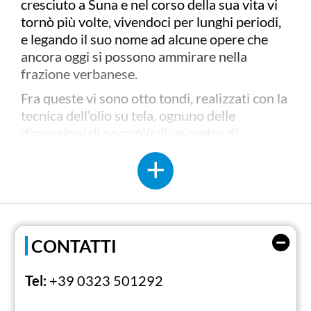
cresciuto a Suna e nel corso della sua vita vi
tornò più volte, vivendoci per lunghi periodi,
e legando il suo nome ad alcune opere che
ancora oggi si possono ammirare nella
frazione verbanese.
Fra queste vi sono otto tondi, realizzati con la
tecnica dell’olio su tela, ognuno delle
dimensioni di poco più di un metro di
diametro. Per ammirarli occorre entrare nella
chiesa di Santa Lucia e alzare gli occhi verso
la volta. Furono realizzati tra il 1923 e il
1924 e sono dedicati a Santa Lucia da
Siracusa e a episodi della sua vita, a
Sant'Andrea da Avellino, a San Francesco
CONTATTI
d'Assisi e a San Mauro
.
La chiesa che li ospita fu costruita nel XVI
Tel:
+39 0323 501292
secolo come oratorio, nel campanile è