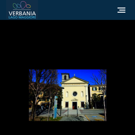
IT
Come raggiungerci
Infopoint Turistico
Meteo
Richiesta informazioni
Sito Istituzionale