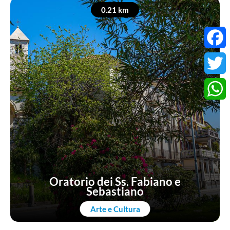
0.21 km
Faceb
Twitter
Whats
Oratorio dei Ss. Fabiano e
Sebastiano
Arte e Cultura