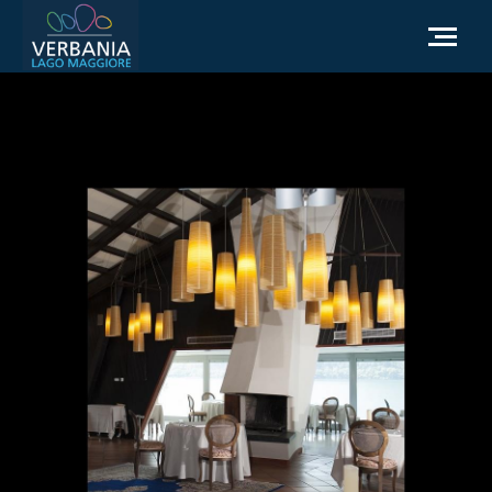
IT
Come raggiungerci
Infopoint Turistico
Meteo
Richiesta informazioni
Sito Istituzionale