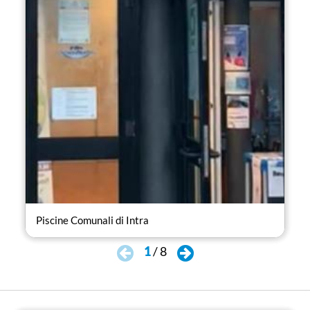
Piscine Comunali di Intra
H2O
1
/
8