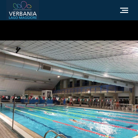
IT
Come raggiungerci
Infopoint Turistico
Meteo
Richiesta informazioni
Sito Istituzionale