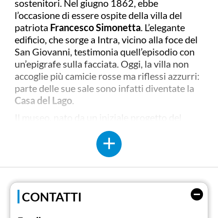
sostenitori. Nel giugno 1862, ebbe
l’occasione di essere ospite della villa del
patriota
Francesco Simonetta
. L’elegante
edificio, che sorge a Intra, vicino alla foce del
San Giovanni, testimonia quell’episodio con
un’epigrafe sulla facciata. Oggi, la villa non
accoglie più camicie rosse ma riflessi azzurri:
parte delle sue sale sono infatti diventate la
Casa del Lago
.
Il museo, nato da un iniziale progetto del
Consiglio comunale dei ragazzi
, vuole
raccontare il lago e insegnare a viverlo, a
conoscerne i segreti e le potenzialità, a
imparare la cultura dell'acqua riscoprendo, al
contempo, le radici del territorio e il suo
rapporto con il
Lago Maggiore
. Un approccio
CONTATTI
trasversale e multidisciplinare.