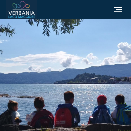
IT
Come raggiungerci
Infopoint Turistico
Meteo
Richiesta informazioni
Sito Istituzionale