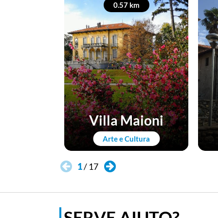
0.57 km
Villa Maioni
Arte e Cultura
1
/
17
SERVE AIUTO?