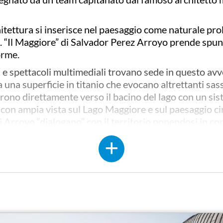
hitettura si inserisce nel paesaggio come naturale pr
“Il Maggiore” di Salvador Perez Arroyo prende spunt
orme.
 e spettacoli multimediali trovano sede in questo avv
 da una superficie in titanio che evocano altrettanti sas
 aprono direttamente verso il bacino del lago con un si
con ampia vista sul Lago Maggiore e sul paesaggio cir
 Arroyo “dialogano” con il territorio ponendosi in cont
iblioteca Civica.
nico dal carattere contemporaneo, scultoreo e fortem
 più piccola da 120, un ampio ingresso, un grande foye
rante. Il sistema interno permette allestimenti multipli 
definire uno spazio accessibile e multifunzionale in gr
i fossa orchestrale, permette anche di ospitare rappr
ativo per l'arte e la cultura pensato come una scult