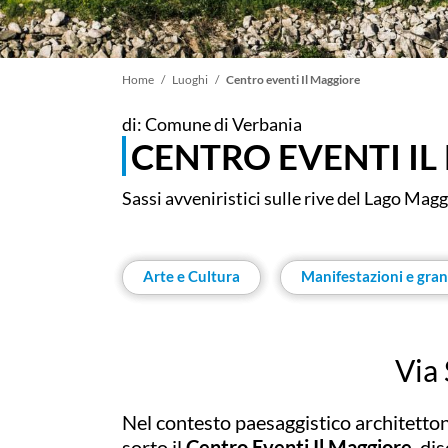
Briciole
Home
Luoghi
Centro eventi Il Maggiore
di: Comune di Verbania
di
CENTRO EVENTI I
pane
Sassi avveniristici sulle rive del Lago Mag
Arte e Cultura
Manifestazioni e gran
Via 
Nel contesto paesaggistico architetton
sorto il
Centro Eventi Il Maggiore
, di