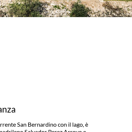
lanza
rrente San Bernardino con il lago, è
 madrileno Salvador Perez Arroyo e