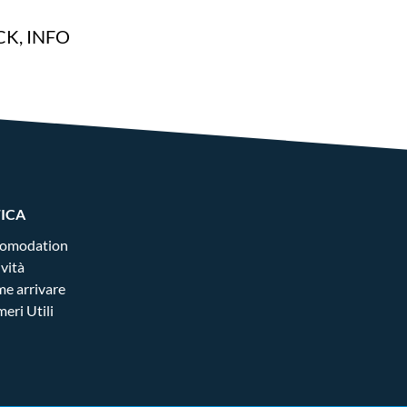
K, INFO
FICA
omodation
ività
e arrivare
eri Utili