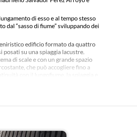
olungamento di esso e al tempo stesso
o dal “sasso di fiume” sviluppando dei
eniristico edificio formato da quattro
si posati su una spiaggia lacustre.
stema di scale e con un grande spazio
costante, che può accogliere fino a
inuità con il lungofiume, la spiaggia e
ente espressivo, in grado di contenere
r con spazi modulabili da pareti
e spazi flessibili con la possibilità di
ado di accogliere fino a 950 persone.
esentazioni liriche.
ura d’arte moderna avveniristica che