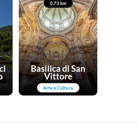
0.73 km
0
ci
Basilica di San
o
Vittore
La Cas
Arte e Cultura
Natura