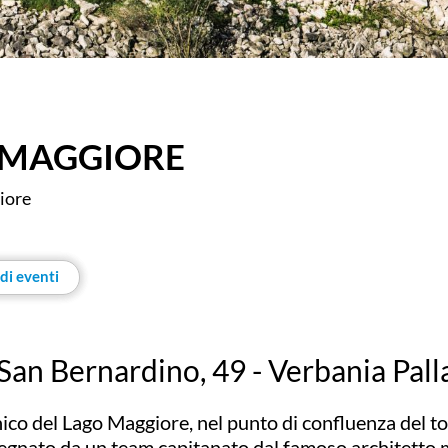
L MAGGIORE
giore
di eventi
San Bernardino, 49 - Verbania Pal
ico del Lago Maggiore, nel punto di confluenza del to
segnato da un team capitanato dal famoso architetto