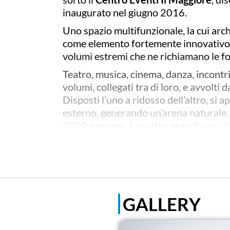
inaugurato nel giugno 2016.
Uno spazio multifunzionale, la cui arc
come elemento fortemente innovativo. 
volumi estremi che ne richiamano le f
Teatro, musica, cinema, danza, incontri
volumi, collegati tra di loro, e avvolti
Disposti l’uno a ridosso dell’altro, si
esterno, generando un’arena naturale, 
2000 persone. I quattro grandi sassi di
il parco della Villa Maioni, sede della B
Il Maggiore è un complesso architetto
una sala teatro da 560 posti, una sala
mobili, oltre a sale prova e un bar risto
raccordare la sala teatro al foyer per 
GALLERY
Infine, un ampio palcoscenico, dotato d
Uno spazio moderno, funzionale e innov