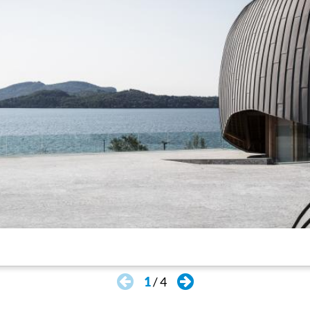
ransita col battello sul lago.
1
/
4