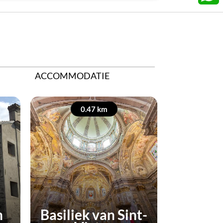
What
ACCOMMODATIE
0.47 km
0
n
Basiliek van Sint-
Gemee