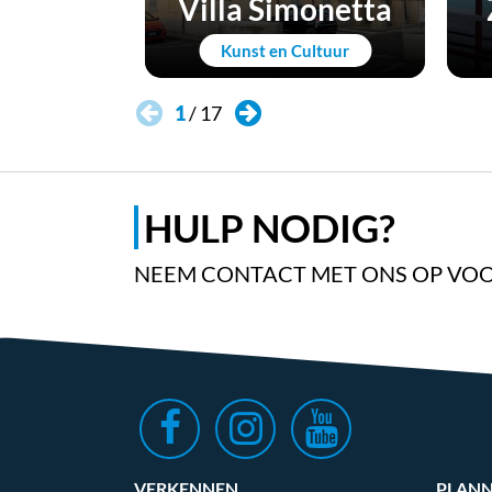
Villa Simonetta
Kunst en Cultuur
1
/
17
HULP NODIG?
NEEM CONTACT MET ONS OP VOO
VERKENNEN
PLAN