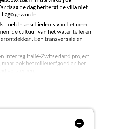
andaag de dag herbergt de villa niet
l Lago
geworden.
als doel de geschiedenis van het meer
nnen, de cultuur van het water te leren
herontdekken. Een transversale en
en Interreg Italië-Zwitserland project,
d, maar ook het milieuerfgoed en het
eid versterken.
e, technologische en culturele aard,
spartners, gericht zijn op alle
m
beschikt het museum over
twee
cte milieusteekproeven kunnen
seerd.