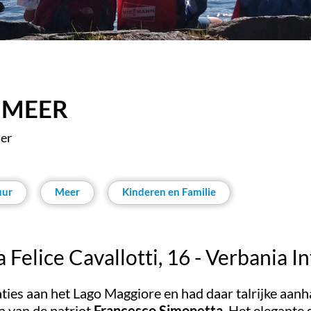
 MEER
ter
uur
Meer
Kinderen en Familie
a Felice Cavallotti, 16 - Verbania In
ies aan het Lago Maggiore en had daar talrijke aanha
la van de patriot
Francesco Simonetta
. Het elegante 