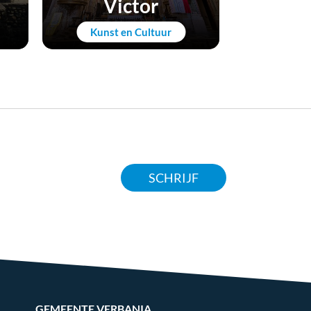
Victor
Zwe
Kunst en Cultuur
Actie
SCHRIJF
GEMEENTE VERBANIA