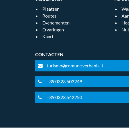
Plaatsen
Waa
Routes
Aan
Evenementen
Hoe
Ervaringen
Nut
Kaart
CONTACTEN
turismo@comune.verbania.it
+39 0323.503249
+39 0323.542250