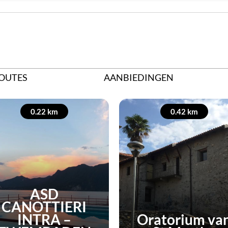
OUTES
AANBIEDINGEN
0.22 km
0.42 km
ASD
CANOTTIERI
INTRA –
Oratorium va