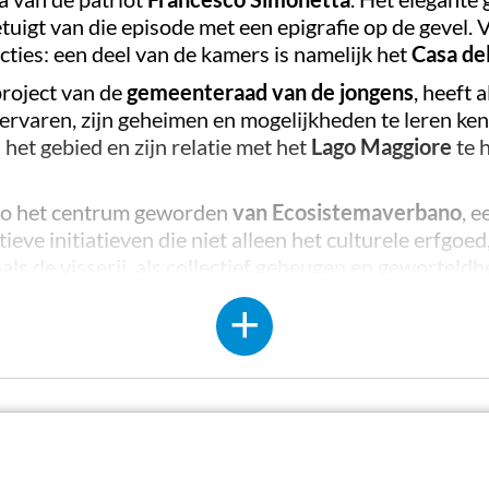
uigt van die episode met een epigrafie op de gevel. V
ies: een deel van de kamers is namelijk het
Casa de
roject van de
gemeenteraad van de jongens
, heeft 
t ervaren, zijn geheimen en mogelijkheden te leren ke
 het gebied en zijn relatie met het
Lago Maggiore
te 
Lago het centrum geworden
van Ecosistemaverbano
, e
eve initiatieven die niet alleen het culturele erfgoe
s de visserij, als collectief geheugen en geworteldh
actische workshops van wetenschappelijke, artistiek
d volgens leeftijdsgroepen en categorieën van gesprek
de oever van het meer wonen.
tentoonstellingszalen
en een
documentatiecentru
t moderne, wetenschappelijke apparatuur waar dire
n met bezoekers en schoolgroepen) worden geanaly