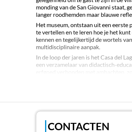
monding van de San Giovanni staat, get
langer roodhemden maar blauwe reflect
Het museum, ontstaan uit een eerste p
te vertellen en te leren hoe je het kun
kennen en tegelijkertijd de wortels van
multidisciplinaire aanpak.
In de loop der jaren is het Casa del 
een verzamelaar van didactisch-educati
erfgoed verbonden met ambachten, zoal
Het museum biedt rondleidingen en did
waarvan de activiteiten, gestructureer
scholen, toeristen en mensen die aan 
Naast twee
multimediaruimtes
, twee
scheikunde- en biologielaboratoria
me
worden genomen die vervolgens (same
CONTACTEN