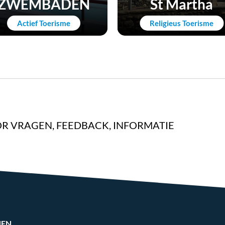
ZWEMBADEN
St Martha
Actief Toerisme
Religieus Toerisme
R VRAGEN, FEEDBACK, INFORMATIE
NEN