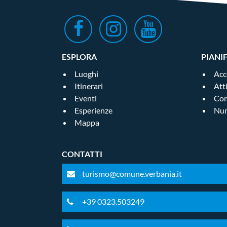
ESPLORA
PIANI
Luoghi
Acc
Itinerari
Att
Eventi
Com
Esperienze
Num
Mappa
CONTATTI
turismo@comune.verbania.it
+39 0323.503249