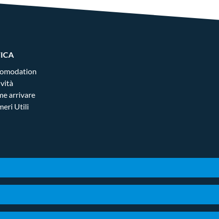
FICA
omodation
ività
e arrivare
eri Utili