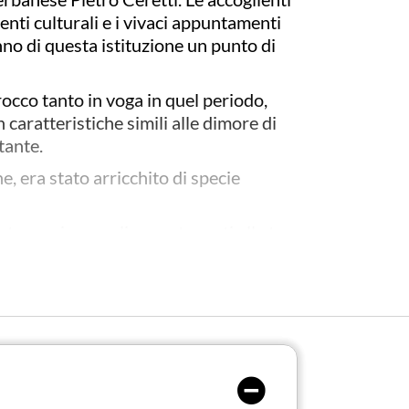
enti culturali e i vivaci appuntamenti
nno di questa istituzione un punto di
rocco tanto in voga in quel periodo,
n caratteristiche simili alle dimore di
tante.
e, era stato arricchito di specie
autunno-invernali appartenenti alle tre
realizzato a conclusione di uno studio
tto a valorizzare le caratteristiche
teca delle Camelie
”, un parco didattico
na della Camelia.