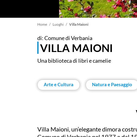
Briciole
Home
Luoghi
Villa Maioni
di: Comune di Verbania
di
VILLA MAIONI
pane
Una biblioteca di libri e camelie
Arte e Cultura
Natura e Paesaggio
Villa Maioni, un’elegante dimora costru
Comune di Verbania nel 1977 e dal 19