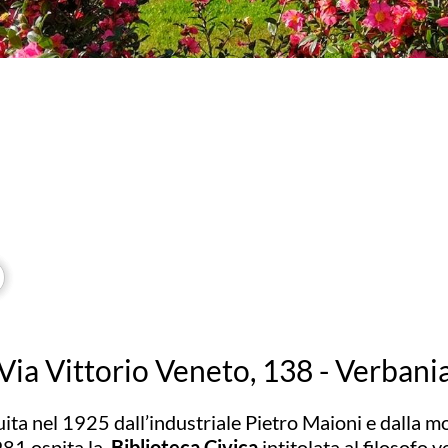
Via Vittorio Veneto, 138 - Verbani
ita nel 1925 dall’industriale Pietro Maioni e dalla m
81 ospita la
Biblioteca Civica
intitolata al filosofo 