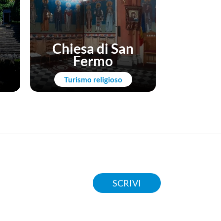
Chiesa di San
Fermo
San 
Turismo religioso
Arte
SCRIVI