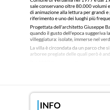
sale conservano oltre 80.000 volumi e o
di animazione alla lettura per grandi e
riferimento e uno dei luoghi più frequen
Progettata dell'architetto Giuseppe Bar
quando il gusto dell'epoca suggeriva la c
villeggiatura: isolate, immerse nel verd
La villa è circondata da un parco che si
arboree pregiate delle quali però è an
Dal 2007 il parco ospita un campo catal
specie maggiormente conosciute -
Cam
dell’Università di Torino, in collaboraz
delle fioriture delle diverse varietà.
Il parco è stato oggetto di un progetto 
con più di 600 varietà di camelie il cui
INFO
Il parco di Villa Maioni è un parco pub