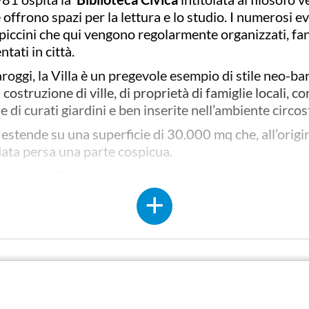
ffrono spazi per la lettura e lo studio. I numerosi ev
 piccini che qui vengono regolarmente organizzati, fa
tati in città.
oggi, la Villa è un pregevole esempio di stile neo-ba
ostruzione di ville, di proprietà di famiglie locali, co
e di curati giardini e ben inserite nell’ambiente circos
 estende su una superficie di 30.000 mq che, all’origin
data persa una parte cospicua.
ogo di 57 cultivar dedicato alle camelie a fioritura 
ellia sasanqua, Camellia hiemalis, Camellia vernalis
- 
ione con il Consorzio Fiori Tipici del Lago Maggiore, a
di riqualificazione che lo ha trasformato nella “
Biblio
 aspetto scientifico è stato curato dalla
Società Italia
blico ad ingresso libero.