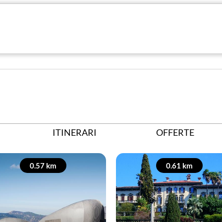
ITINERARI
OFFERTE
0.57 km
0.61 km