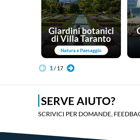
Giardini botanici
di Villa Taranto
Natura e Paesaggio
1
/
17
SERVE AIUTO?
SCRIVICI PER DOMANDE, FEEDBAC