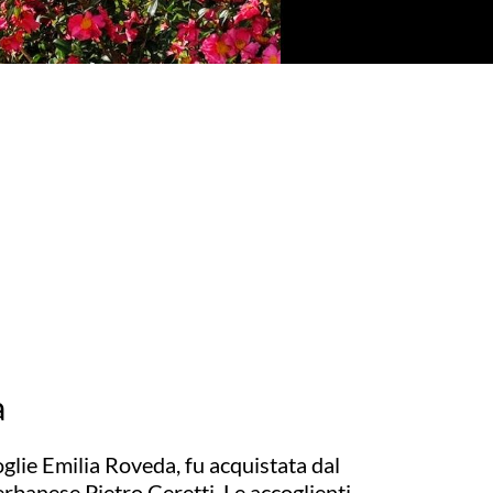
a
oglie Emilia Roveda, fu acquistata dal
verbanese Pietro Ceretti. Le accoglienti