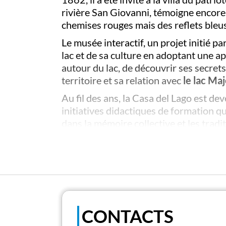
rivière San Giovanni, témoigne encore d
chemises rouges mais des reflets bleus
Le musée interactif, un projet initié pa
lac et de sa culture en adoptant une ap
autour du lac, de découvrir ses secrets
territoire et sa relation avec
le lac Ma
Au fil des ans, la Casa del Lago est de
initiatives didactiques de formation qu
dans la mémoire collective et les tradit
Le musée offre des visites guidées et de
structurées par groupes d'âge et par cat
En plus de deux
salles multimédias
, 
deux laboratoires modernes de chimie 
directs qui sont ensuite analysés (avec 
CONTACTS
Les visites du musée et les ateliers é