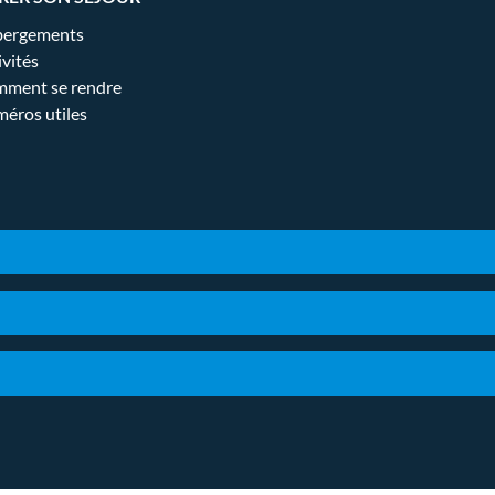
ergements
ivités
ment se rendre
éros utiles