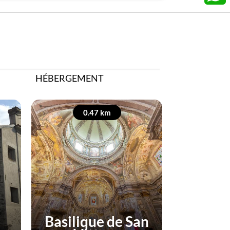
What
HÉBERGEMENT
0.47 km
0
Basilique de San
PI