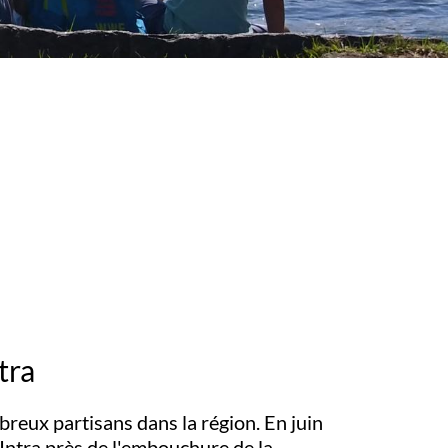
tra
reux partisans dans la région. En juin
 Intra près de l'embouchure de la