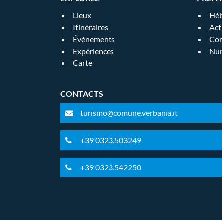
Lieux
Héb
Itinéraires
Act
Événements
Com
Expériences
Num
Carte
CONTACTS
turismo@comune.verbania.it
+39 0323.503249
+39 0323.542250