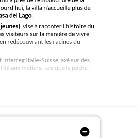
rd'hui, la villa n'accueille plus de
asa del Lago
.
 jeunes)
, vise à raconter l'histoire du
es visiteurs sur la manière de vivre
t en redécouvrant les racines du
t Interreg Italie-Suisse, axé sur des
lié aux métiers, tels que la pêche,
ogiques et culturels. Les activités -
touristes et résidents locaux sur le lac.
on
, le musée dispose également de
 des prélèvements environnementaux