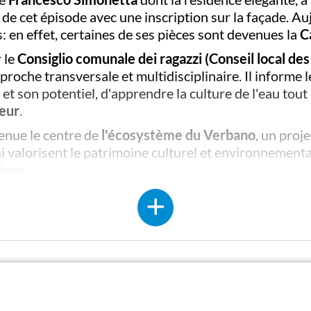
e cet épisode avec une inscription sur la façade. Aujou
: en effet, certaines de ses pièces sont devenues la
C
r le
Consiglio comunale dei ragazzi (Conseil local des
proche transversale et multidisciplinaire. Il informe l
 et son potentiel, d'apprendre la culture de l'eau tou
jeur
.
venue le centre de
l'écosystème du Verbano
, un proje
i valorisent le patrimoine culturel et environnemental 
ions.
s ateliers éducatifs scientifiques, artistiques, technol
égories d'orateurs - s'adressent à toutes les écoles, 
deux
salles d'exposition
et un
centre de documentati
et de biologie bien équipés utilisés pour effectuer
les visiteurs et les groupes scolaires).
ducatifs sont disponibles sur demande.