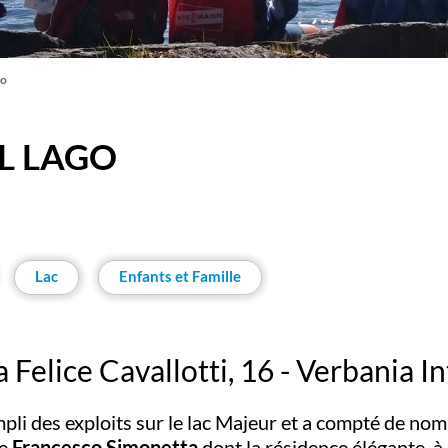
go
L LAGO
Lac
Enfants et Famille
a Felice Cavallotti, 16 - Verbania In
i des exploits sur le lac Majeur et a compté de nomb
te
Francesco Simonetta
dont la résidence élégante, à