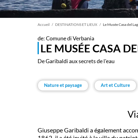
Fil
Accueil
DESTINATIONS ET LIEUX
Le Musée Casa del La
de: Comune di Verbania
d'Ariane
LE MUSÉE CASA DE
De Garibaldi aux secrets de l'eau
Nature et paysage
Art et Culture
Vi
Giuseppe Garibaldi a également accompl
1862, il a été invité à la villa du patrio