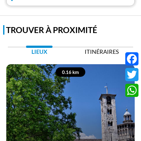
TROUVER À PROXIMITÉ
LIEUX
ITINÉRAIRES
Faceb
0.16 km
Twitter
Whats