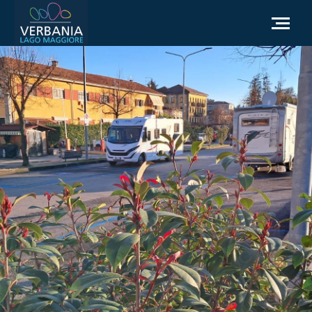
FR
Comment se rendre
Office du tourisme
Météo
Besoin d'aide?
Accédez au site officiel