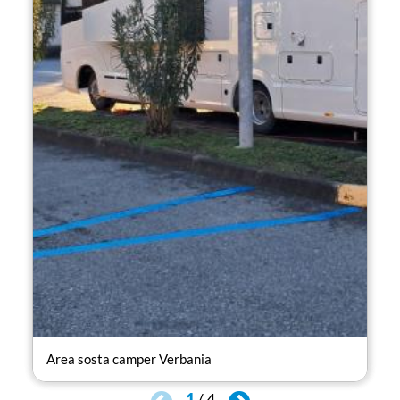
Area sosta camper Verbania
Are
1
/
4