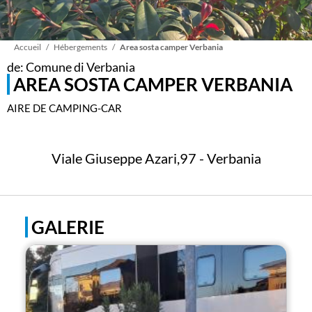
Fil
Accueil
Hébergements
Area sosta camper Verbania
de: Comune di Verbania
AREA SOSTA CAMPER VERBANIA
d'Ariane
AIRE DE CAMPING-CAR
Viale Giuseppe Azari,97 - Verbania
GALERIE