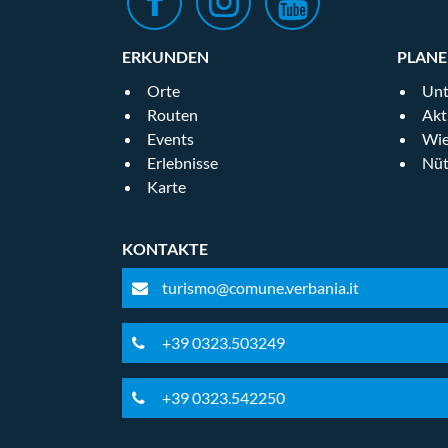
ERKUNDEN
PLAN
Orte
Unt
Routen
Akt
Events
Wie
Erlebnisse
Nüt
Karte
KONTAKTE
turismo@comune.verbania.it
+39 0323.503249
+39 0323.542250