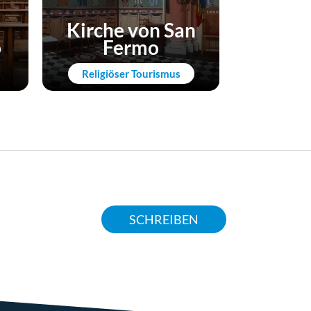
Orato
Kirche von San
Heilig
o
Fermo
und S
Religiöser Tourismus
Kunst
SCHREIBEN