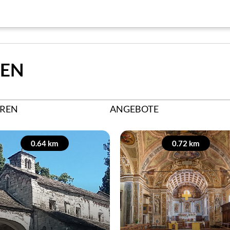
HEN
REN
ANGEBOTE
0.64 km
0.72 km