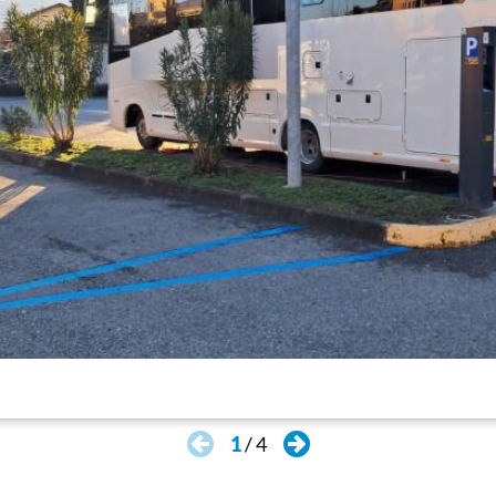
1
/
4