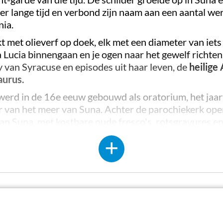
er lange tijd en verbond zijn naam aan een aantal we
nia.
t met olieverf op doek, elk met een diameter van iet
 Lucia binnengaan en je ogen naar het gewelf richt
y van Syracuse en episodes uit haar leven, de
heilige
aurus.
werd in de 16e eeuw gebouwd als oratorium, het jaart
er van het meer van Suna. Achter de parochiekerk ope
an Suna, met kostbare oude fresco's, rotsgravures e
 oever van het meer, staat een andere getuigenis van 
n de Eerste Wereldoorlog
, een boog in zichtbare s
en stervende infanterist op een voetstuk. Het werd 