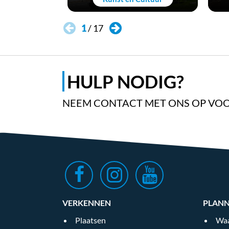
1
/
17
HULP NODIG?
NEEM CONTACT MET ONS OP VOO
VERKENNEN
PLAN
Plaatsen
Waa