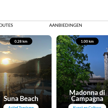
OUTES
AANBIEDINGEN
0.28 km
1.00 km
Madonna di
Suna Beach
Campagna
Actief Toerisme
Kunst en Cultuur