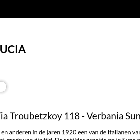
LUCIA
ia Troubetzkoy 118 - Verbania Su
en anderen in de jaren 1920 een van de Italianen van 
-garde van die tijd. De schilder groeide op in Suna e