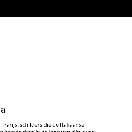
na
Parijs, schilders die de Italiaanse
n keerde daar in de loop van zijn leven