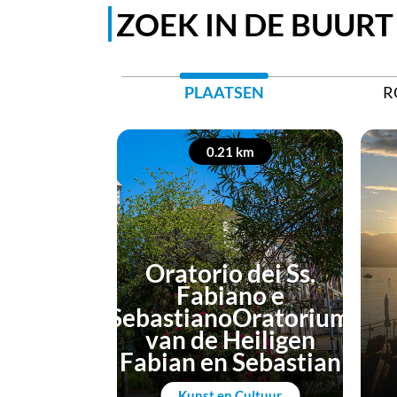
ZOEK IN DE BUURT
PLAATSEN
R
0.21 km
Oratorio dei Ss.
Fabiano e
SebastianoOratorium
van de Heiligen
Fabian en Sebastian
Kunst en Cultuur