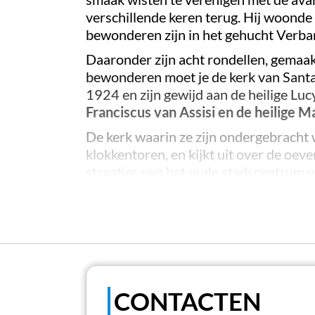
verschillende keren terug. Hij woonde 
bewonderen zijn in het gehucht Verba
Daaronder zijn acht rondellen, gemaak
bewonderen moet je de kerk van Santa
1924 en zijn gewijd aan de heilige Luc
Franciscus van Assisi en de heilige M
De kerk waarin ze zijn ondergebracht 
klokkentoren, en kijkt uit over de oev
straatjes van het oude stadscentrum v
muren van sommige gebouwen.
Voor de gevel van de kerk, dicht bij de
het
Monument voor de Gevallenen va
Borromeo omlijst, geflankeerd door e
en in 1953 ingehuldigd.
CONTACTEN