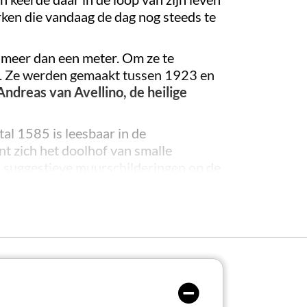
rken die vandaag de dag nog steeds te
s meer dan een meter. Om ze te
en. Ze werden gemaakt tussen 1923 en
 Andreas van Avellino, de heilige
al 1585 is leesbaar in de
nt zich het doolhof van smalle
n suggestieve muurschilderingen op de
de band tussen Tozzi en Suna. Dit is
tenen blokken die de Golf van
in 1951 door de kunstenaar ontworpen