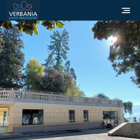
NL
Hoe kom ik bij Verbania
Toeristische informatie
Weer
Informatieaanvraag
Officiële website