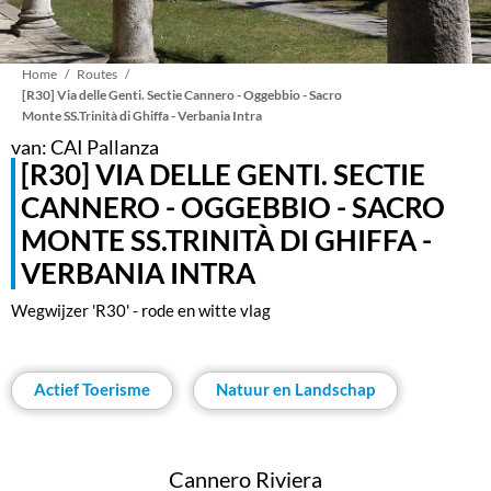
Kruimelpad
Home
Routes
[R30] Via delle Genti. Sectie Cannero - Oggebbio - Sacro
Monte SS.Trinità di Ghiffa - Verbania Intra
van: CAI Pallanza
[R30] VIA DELLE GENTI. SECTIE
CANNERO - OGGEBBIO - SACRO
MONTE SS.TRINITÀ DI GHIFFA -
VERBANIA INTRA
Wegwijzer 'R30' - rode en witte vlag
Actief Toerisme
Natuur en Landschap
Cannero Riviera