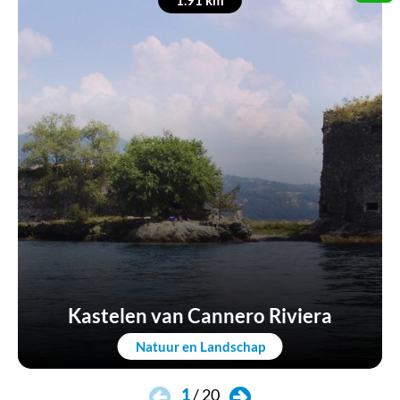
1.91 km
Whats
Kastelen van Cannero Riviera
Natuur en Landschap
1
/
20