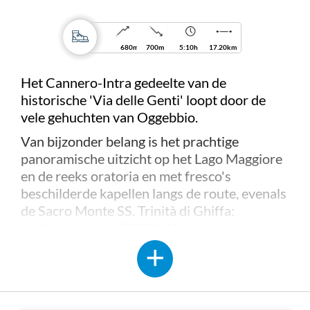
680m
700m
5:10h
17.20km
Het Cannero-Intra gedeelte van de
historische 'Via delle Genti' loopt door de
vele gehuchten van Oggebbio.
Van bijzonder belang is het prachtige
panoramische uitzicht op het Lago Maggiore
en de reeks oratoria en met fresco's
beschilderde kapellen langs de route, evenals
de Sacro Monte SS. Trinità di Ghiffa:
Heiligdom en UNESCO Werelderfgoed.
Routeclassificatie:
E (wandelen)