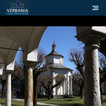
NL
Hoe kom ik bij Verbania
Toeristische informatie
Weer
Informatieaanvraag
Officiële website