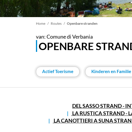
Kruimelpad
Home
Routes
Openbare stranden
van: Comune di Verbania
OPENBARE STRAN
Actief Toerisme
Kinderen en Familie
DEL SASSO STRAND - I
LA RUSTICA STRAND - 
LA CANOTTIERI A SUNA STRA