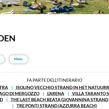
DEN
Meer
FA PARTE DELL'ITINERARIO
NTRA
ISOLINO VECCHIO STRAND IN HET NATUUR
LAGO DI MERGOZZO
L’ARENA
VILLA TARANTO 
ND
THE LAST BEACH BEATA GIOVANNINA STRAND
TRE PONTI STRAND (AZZURRA BEACH)