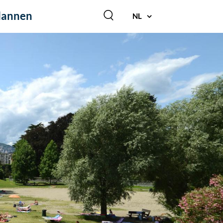
lannen
NL