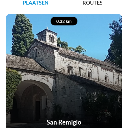
PLAATSEN
ROUTES
Whats
0.32 km
San Remigio