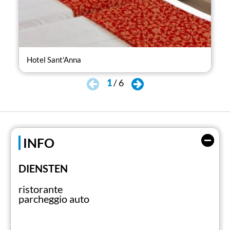
Hotel Sant'Anna
Hot
1
/
6
INFO
DIENSTEN
ristorante
parcheggio auto