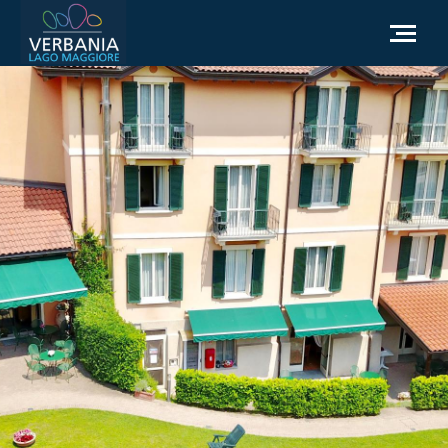
NL
Hoe kom ik bij Verbania
Toeristische informatie
Weer
Informatieaanvraag
Officiële website