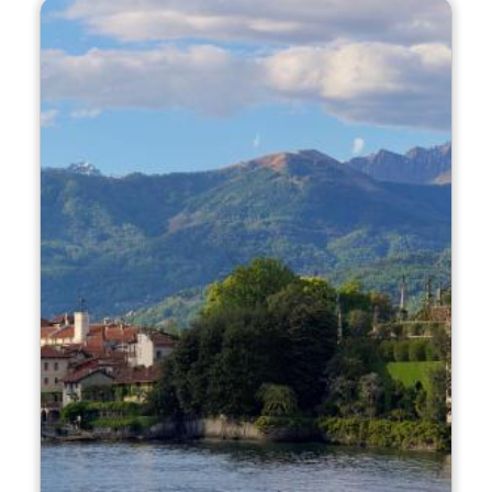
volledig bekleed met stenen, tufsteen, lava,
kolenresten, 'pietre lustre' (marmer), stukjes
mica en marmersnippers van Candoglia.
Alles is verrijkt met stucversieringen met als
thema water: schelpen, nimfen,
zeemeerminnen, dolfijnen, vissen en
schildpadden. De vloeren zijn bedekt met
witrode en zwarte rivierkiezels, waarmee de
heraldische tekens van de familie Borromeo
zijn getekend. Dit is hoe Vitaliano VI
Borromeo het wilde, die in de 17e eeuw de
bouw van het paleis voltooide dat was
begonnen door zijn vader Karel III: hij wilde
wedijveren met wat te zien was in de
Gonzaga paleizen in Mantua.
Palazzo Borromeo wordt gekenmerkt door
een T-vormige plattegrond en domineert het