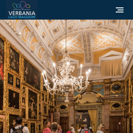
NL
Hoe kom ik bij Verbania
Toeristische informatie
Weer
Informatieaanvraag
Officiële website