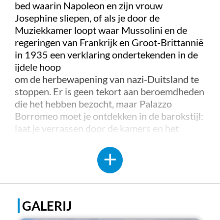
bed waarin Napoleon en zijn vrouw
Josephine sliepen, of als je door de
Muziekkamer loopt waar Mussolini en de
regeringen van Frankrijk en Groot-Brittannië
in 1935 een verklaring ondertekenden in de
ijdele hoop
om de herbewapening van nazi-Duitsland te
stoppen. Er is geen tekort aan beroemdheden
die het hebben bezocht, maar Palazzo
Borromeo moet je ontdekken in de barokstijl:
laat je verrassen door de kamers en het
meubilair!
Duizenden jong en oud hebben hun mond
wijd opengesperd toen ze omhoog keken naar
de muren en gewelven van de zes kamers van
het Appartamento delle Grotte. Een koele
GALERIJ
plek aan het water, ontworpen om te schuilen
voor de zomerse hitte. De kamers zijn