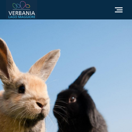
NL
Hoe kom ik bij Verbania
Toeristische informatie
Weer
Informatieaanvraag
Officiële website