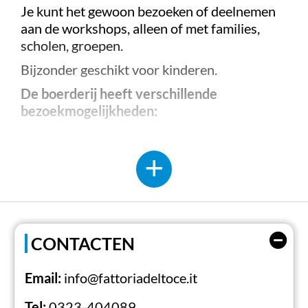
Je kunt het gewoon bezoeken of deelnemen
aan de workshops, alleen of met families,
scholen, groepen.
Bijzonder geschikt voor kinderen.
De boerderij heeft verschillende
bezoekmogelijkheden:
Gezinnen: tijdens evenementen, voor tijden en
data zie specifieke pagina's afhankelijk van de
periode.
Groepen en schoolgroepen op afspraak.
Zomercentrum, juni tot september op afspraak.
CONTACTEN
OFFICIËLE WEBSITE
Email:
info@fattoriadeltoce.it
Tel:
0323-404089