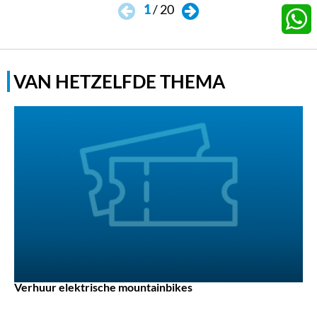
1
/
20
Twitter
Whats
VAN HETZELFDE THEMA
Verhuur elektrische mountainbikes