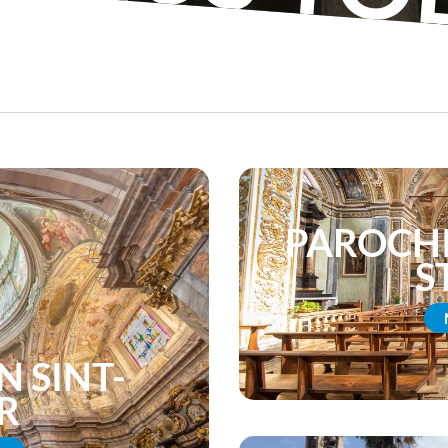
PAROCHI
S
N SINT-
R