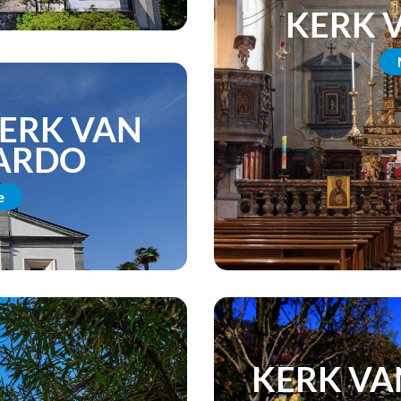
KERK V
KERK VAN
ARDO
e
KERK VA