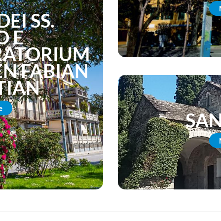
EI SS.
O E
RATORIUM
EN FABIAN
TIAN
e
SAN