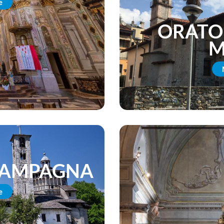
e
ORATO
M
CAMPAGNA
e