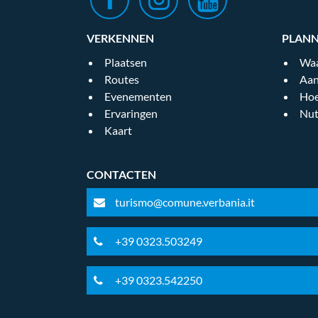
VERKENNEN
PLAN
Plaatsen
Waa
Routes
Aan
Evenementen
Hoe
Ervaringen
Nut
Kaart
CONTACTEN
turismo@comune.verbania.it
+39 0323.503249
+39 0323.542250