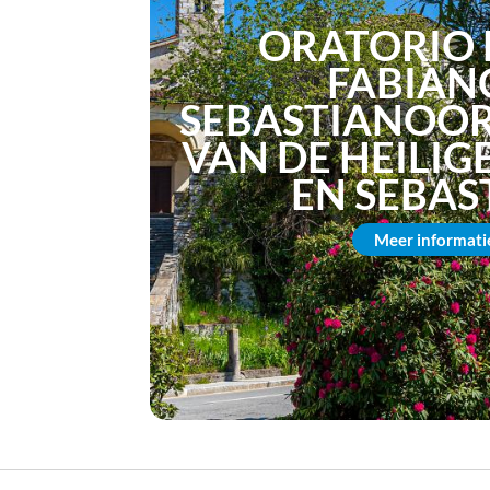
ORATORIO D
FABIAN
SEBASTIANOO
VAN DE HEILIG
EN SEBAS
Meer informati