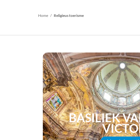
Kruimelpad
Home
Religieus toerisme
BASILIEK VA
VICTO