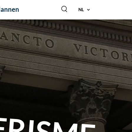
lannen
NL
ERISME