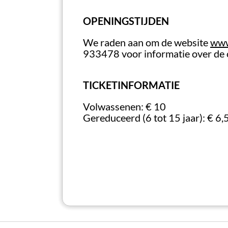
van de
middeleeuwse tuin
, die terug
plechtigheid van de verschillende zale
OPENINGSTIJDEN
van een andere tijd ademen.
We raden aan om de website
www
933478 voor informatie over de 
TICKETINFORMATIE
Volwassenen: € 10
Gereduceerd (6 tot 15 jaar): € 6,