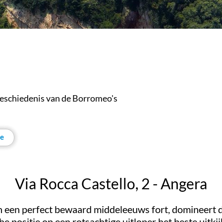
geschiedenis van de Borromeo's
ie
Via Rocca Castello, 2 - Angera
n een perfect bewaard middeleeuws fort, domineert d
che positie op een rotsachtige uitloper het beste uit