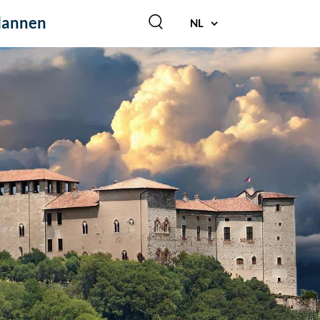
lannen
NL