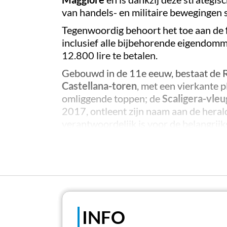
van handels- en militaire bewegingen
Tegenwoordig behoort het toe aan de
inclusief alle bijbehorende eigendomme
12.800 lire te betalen.
Gebouwd in de 11e eeuw, bestaat de Ro
Castellana-toren
, met een vierkante 
omliggende toppen; de
Scaligera-vleu
2017, ontleent zijn naam aan de hera
verantwoordelijk is voor de belangrij
vooraanstaande Milanese schilders.
De
Viscontea-vleugel
, die leunt tege
1988 door Prinses Bona Borromeo Ares
Het laatste gebouw dat deel uitmaakt 
zuidelijke uiteinde van de Viscontea-vl
INFO
Als je dichter bij de Rocca komt, wor