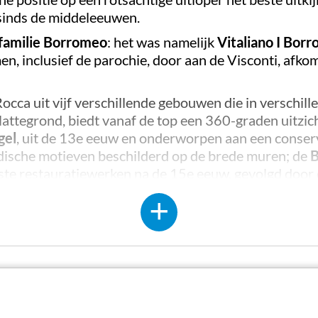
 sinds de middeleeuwen.
familie Borromeo
: het was namelijk
Vitaliano I Bor
n, inclusief de parochie, door aan de Visconti, afko
cca uit vijf verschillende gebouwen die in verschill
plattegrond, biedt vanaf de top een 360-graden uitzi
gel
, uit de 13e eeuw en onderworpen aan een conser
ldische motieven beschilderd op de brede muren; de
B
kste restauratiewerken na de 15e eeuw, gevolgd door
n de Castellana-toren,
herbergt vandaag het Poppen
e, dat qua type het grootste in Europa is.
van de Rocca is de
Toren van Giovanni Visconti
, die
eugel.
d je overweldigd door de indrukwekkende omvang van 