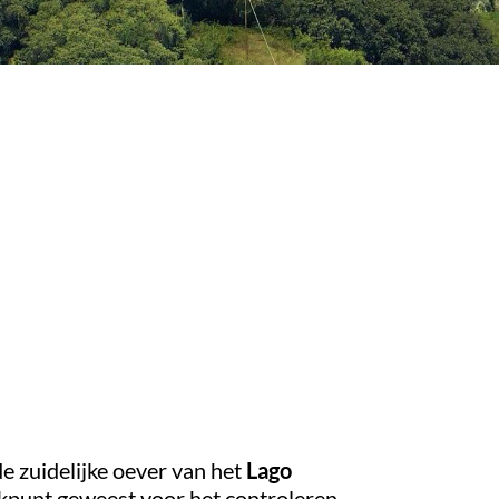
e zuidelijke oever van het
Lago
kijkpunt geweest voor het controleren