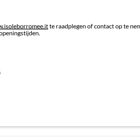
gaat naar wat de oorspronkelijke groene ruimte zou ku
n op,
waar belangrijke fresco's uit de veertiende e
.isoleborromee.it
te raadplegen of contact op te ne
openingstijden.
5