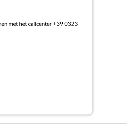
nnen zijn geweest, valt de
euw
, schilderijen en meubels de sfeer
men met het callcenter +39 0323
OFFICIËLE WEBSITE