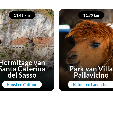
11.41 km
11.79 km
Hermitage van
Santa Caterina
Park van Villa
del Sasso
Pallavicino
Kunst en Cultuur
Natuur en Landschap