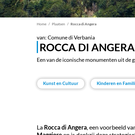
Kruimelpad
Home
Plaatsen
Rocca di Angera
van: Comune di Verbania
ROCCA DI ANGERA
Een van de iconische monumenten uit de 
Kunst en Cultuur
Kinderen en Famil
La
Rocca di Angera
, een voorbeeld va
Maggiore
en is dankzij deze strategis