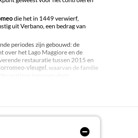
romeo
die het in 1449 verwierf,
mstig uit Verbano, een bedrag van
ende periodes zijn gebouwd: de
cht over het Lago Maggiore en de
verende restauratie tussen 2015 en
orromeo-vleugel
, waarvan de familie
 decoratieve ingrepen door
- en Speelgoedmuseum
, opgericht in
 zich bevindt in het gebied naast het
het kasteel, maar na het doorkruisen