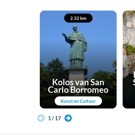
2.32 km
Kolos van San
Carlo Borromeo
Kunst en Cultuur
1
/
17