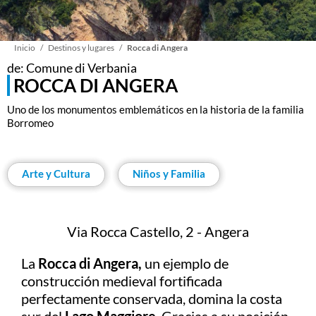
Sobrescribir
Inicio
Destinos y lugares
Rocca di Angera
de: Comune di Verbania
ROCCA DI ANGERA
enlaces
Uno de los monumentos emblemáticos en la historia de la familia
Borromeo
de
ayuda
Arte y Cultura
Niños y Familia
a
Via Rocca Castello, 2 - Angera
la
La
Rocca di Angera,
un ejemplo de
navegación
construcción medieval fortificada
perfectamente conservada, domina la costa