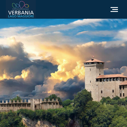
ES
Cómo llegar
Punto de información turística
El tiempo
Podemos ayudarte?
Ir al sitio web oficial