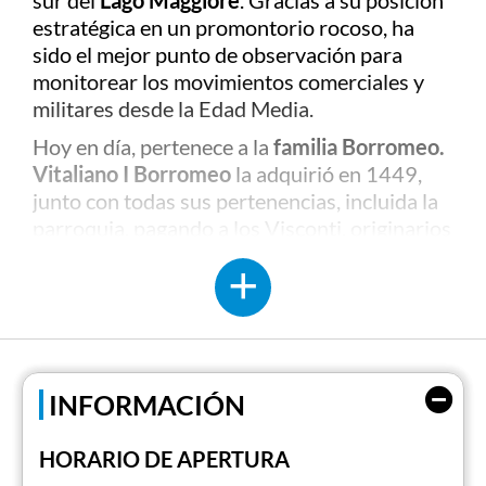
sur del
Lago Maggiore
. Gracias a su posición
estratégica en un promontorio rocoso, ha
sido el mejor punto de observación para
monitorear los movimientos comerciales y
militares desde la Edad Media.
Hoy en día, pertenece a la
familia Borromeo.
Vitaliano I Borromeo
la adquirió en 1449,
junto con todas sus pertenencias, incluida la
parroquia, pagando a los Visconti, originarios
de Verbano, la suma de 12,800 liras.
Construida en el siglo XI, la Rocca consta de
cinco edificios diferentes construidos en
diferentes momentos. Estos incluyen la
Torre
del Castellano
, con planta cuadrada, que
ofrece una vista de 360 grados del Lago
INFORMACIÓN
Maggiore y las cumbres circundantes desde
la cima. El
Ala Scaligera
, que data del siglo
HORARIO DE APERTURA
XIII, fue sometida a una restauración