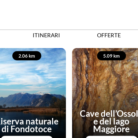
ITINERARI
OFFERTE
2.06 km
5.09 km
Cave dell’Osso
iserva naturale
e del lago
di Fondotoce
Maggiore