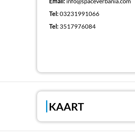
Email:
info@spaceverbania.com
Tel:
03231991066
Tel:
3517976084
KAART