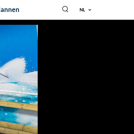
lannen
NL