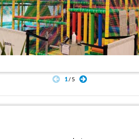
1
/
5