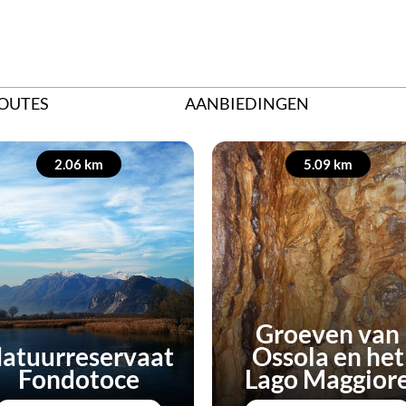
OUTES
AANBIEDINGEN
2.06 km
5.09 km
Groeven van
atuurreservaat
Ossola en het
Fondotoce
Lago Maggior