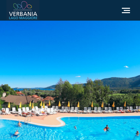
NL
Hoe kom ik bij Verbania
Toeristische informatie
Weer
Informatieaanvraag
Officiële website