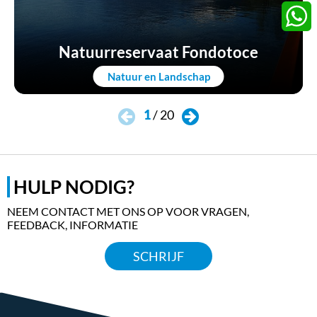
Twitter
Whats
Natuurreservaat Fondotoce
Natuur en Landschap
1
/
20
HULP NODIG?
NEEM CONTACT MET ONS OP VOOR VRAGEN,
FEEDBACK, INFORMATIE
SCHRIJF