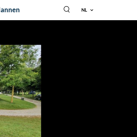
lannen
NL