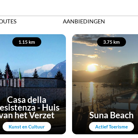
OUTES
AANBIEDINGEN
1.15 km
3.75 km
Casa della
esistenza - Huis
van het Verzet
Suna Beach
Kunst en Cultuur
Actief Toerisme