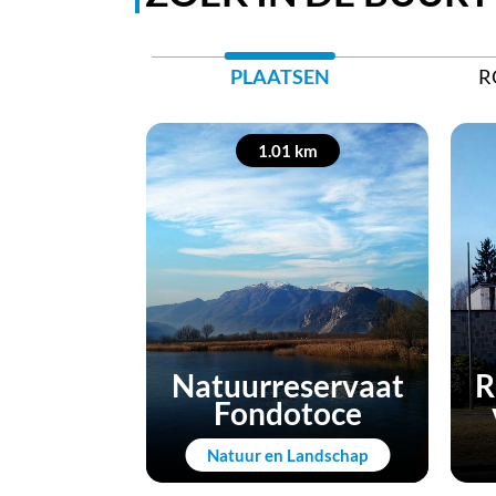
PLAATSEN
R
1.01 km
Natuurreservaat
R
Fondotoce
Natuur en Landschap