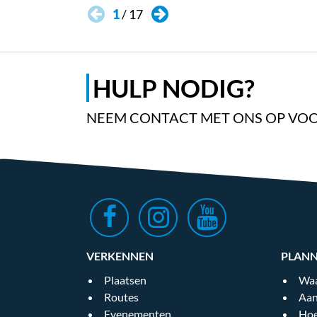
1
/
17
HULP NODIG?
NEEM CONTACT MET ONS OP VOO
VERKENNEN
PLAN
Plaatsen
Waa
Routes
Aan
Evenementen
Hoe