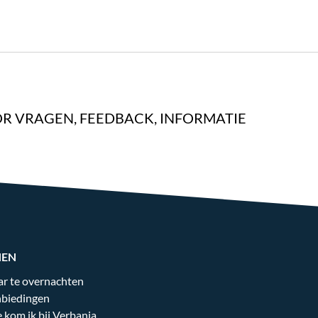
R VRAGEN, FEEDBACK, INFORMATIE
NEN
r te overnachten
biedingen
 kom ik bij Verbania