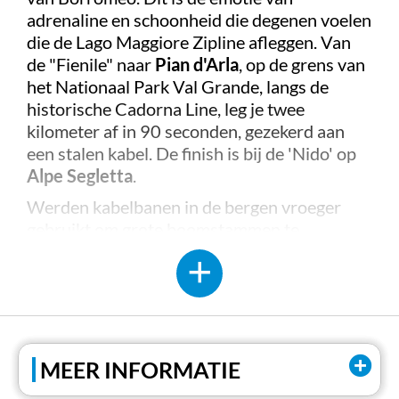
adrenaline en schoonheid die degenen voelen
die de Lago Maggiore Zipline afleggen. Van
de "Fienile" naar
Pian d'Arla
, op de grens van
het Nationaal Park Val Grande, langs de
historische Cadorna Line, leg je twee
kilometer af in 90 seconden, gezekerd aan
een stalen kabel. De finish is bij de 'Nido' op
Alpe Segletta
.
Werden kabelbanen in de bergen vroeger
gebruikt om grote boomstammen te
vervoeren, tegenwoordig zijn het mensen die
steil over de valleien zweven. Je kunt kiezen
voor een harnas in de
Free-stijl
, om met vrije
armen en benen te zweven, of in de
Falcon-
stij
l, waarbij de afdaling verandert in een duik
die je met open vleugels (armen) moet nemen.
MEER INFORMATIE
Dankzij een pendeldienst hoef je je geen