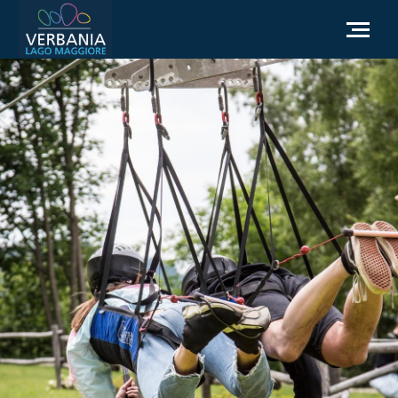
NL
Hoe kom ik bij Verbania
Toeristische informatie
Weer
Informatieaanvraag
Officiële website