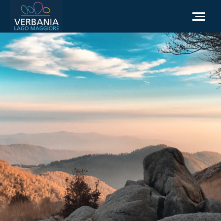
NL
Hoe kom ik bij Verbania
Toeristische informatie
Weer
Informatieaanvraag
Officiële website