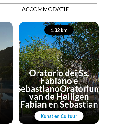
ACCOMMODATIE
1.32 km
1
Oratorio dei Ss.
Fabiano e
SebastianoOratorium
van de Heiligen
Kerk
Fabian en Sebastian
P
Kunst en Cultuur
Kunst