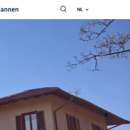
lannen
NL