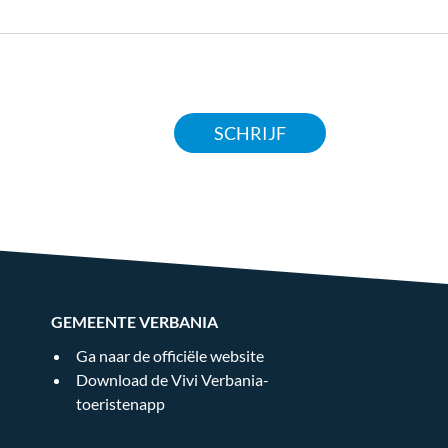
SCHRIJF
GEMEENTE VERBANIA
Ga naar de officiële website
Download de Vivi Verbania-
toeristenapp