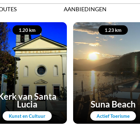
OUTES
AANBIEDINGEN
1.20 km
1.23 km
Kerk van Santa
Lucia
Suna Beach
Kunst en Cultuur
Actief Toerisme