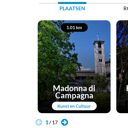
PLAATSEN
R
1.01 km
Madonna di
Campagna
Kunst en Cultuur
1
/
17