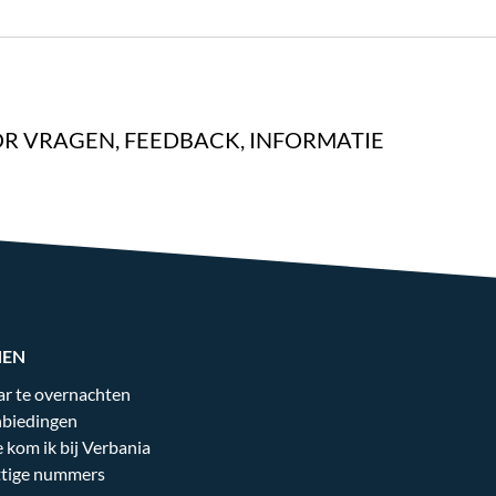
R VRAGEN, FEEDBACK, INFORMATIE
NEN
r te overnachten
biedingen
 kom ik bij Verbania
tige nummers