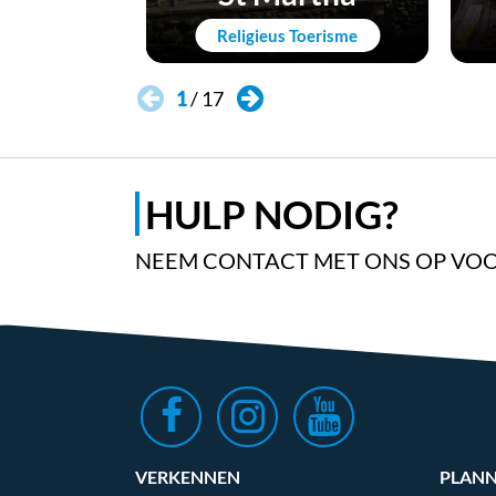
Religieus Toerisme
1
/
17
HULP NODIG?
NEEM CONTACT MET ONS OP VOO
VERKENNEN
PLAN