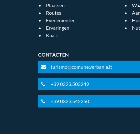
Plaatsen
Waa
Routes
Aan
Evenementen
Hoe
Ervaringen
Nut
Kaart
CONTACTEN
turismo@comune.verbania.it
+39 0323.503249
+39 0323.542250