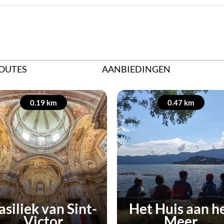
OUTES
AANBIEDINGEN
0.19 km
0.47 km
asiliek van Sint-
Het Huis aan h
Victor
Meer