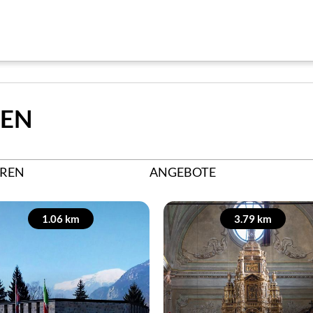
HEN
REN
ANGEBOTE
1.06 km
3.79 km