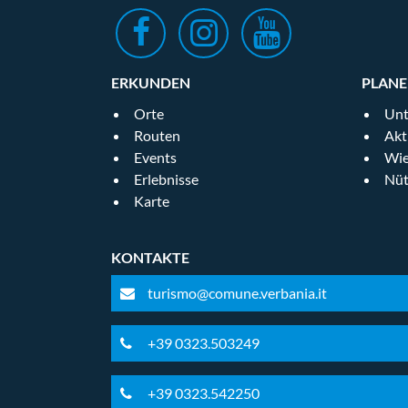
ERKUNDEN
PLAN
Orte
Unt
Routen
Akt
Events
Wie
Erlebnisse
Nüt
Karte
KONTAKTE
turismo@comune.verbania.it
+39 0323.503249
+39 0323.542250