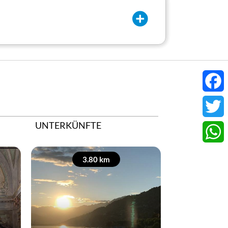
Face
UNTERKÜNFTE
Twitt
What
3.80 km
4