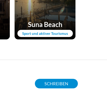
Kirc
Suna Beach
L
Sport und aktiver Tourismus
Kunst
SCHREIBEN