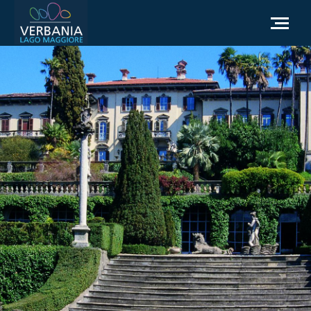
FR
Comment se rendre
Office du tourisme
Météo
Besoin d'aide?
Accédez au site officiel