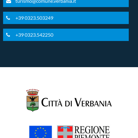
turismo@comune.verbania.it
+39 0323.503249
+39 0323.542250