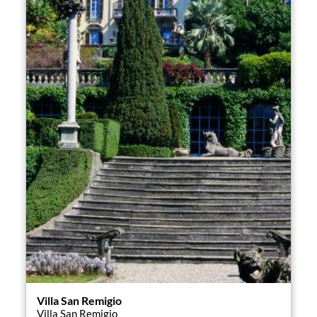
aménagé le parc escarpé et rocheux avec des
terrasses de jardin spacieuses, ils ont enrichi
la forêt d'essences botaniques rares et
remplacé l'ancien chalet (construit en 1863)
par un palais baroque napolitain.
Le parc représente une sorte d'histoire des
jardins où les différents styles - italien,
anglais, médiéval, boisé et verger - se mêlent
et se fondent peu à peu en un tout
harmonieux unique. Mais les vrais
protagonistes du jardin sont les sentiments :
la désolation est tangible dans le G
iardino
della mestizia
(jardin de la tristesse) qui
contraste avec les couleurs et la vitalité du
Giardino della letizia
(jardin de la joie). Il y a un
espace pour le passé dédié aux souvenirs qui
mène au
Giardino dei sospiri
(jardin des
Villa San Remigio
Villa San Remigio
soupirs).