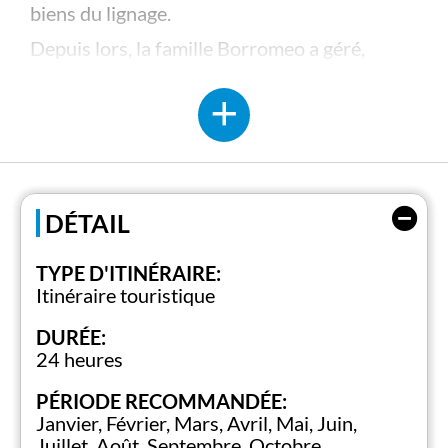
biens du lignage.
Depuis lors, la famille Borromeo a géré,
développé, entretenu, fait croître ce qui sont
aujourd'hui des sites culturels et naturels
capables d'offrir une expérience immersive
dans l'histoire et l'art, commençant au XVe
siècle.
Palais, jardins, musées, statues, peintures et
DÉTAIL
tapis qui se trouvent sur les rives du Lac
Majeur font partie de l'héritage que la famille
TYPE D'ITINÉRAIRE:
Borromeo partage avec tous ceux qui
Itinéraire touristique
souhaitent en savourer le charme.
DURÉE:
24 heures
SITE DES ÎLES BORROMÉES
PÉRIODE RECOMMANDÉE:
Janvier, Février, Mars, Avril, Mai, Juin,
Juillet, Août, Septembre, Octobre,