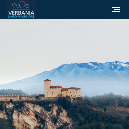
FR
Comment se rendre
Office du tourisme
Météo
Besoin d'aide?
Accédez au site officiel