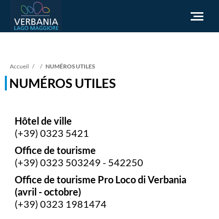
FR
Fil
Accueil
NUMÉROS UTILES
NUMÉROS UTILES
Comment se rendre
d'Ariane
Office du tourisme
Météo
Hôtel de ville
Besoin d'aide?
(+39) 0323 5421
Accédez au site officiel
Office de tourisme
(+39) 0323 503249 - 542250
Office de tourisme Pro Loco di Verbania
(avril - octobre)
(+39) 0323 1981474