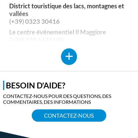
District touristique des lacs, montagnes et
vallées
(+39) 0323 30416
Le centre événementiel Il Maggiore
(+39) 329 6434100
Musée du Paysage
(+39) 0323 557116 - 0323 502254
Navigazione Lago Maggiore
(+39) 0322 233200 - 800 551801
BESOIN D'AIDE?
Lago Maggiore Boat
(+39) 336 236132 - 340 2455815
CONTACTEZ-NOUS POUR DES QUESTIONS, DES
COMMENTAIRES, DES INFORMATIONS
Taxi
(+39) 0323 404444
CONTACTEZ-NOUS
Numéro d'urgence (NUE)
112