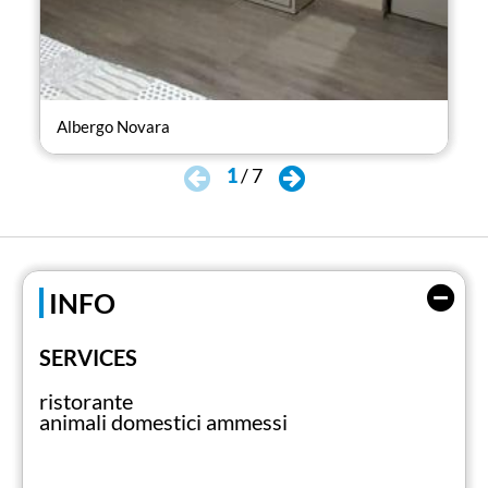
Albergo Novara
Al
1
/
7
INFO
SERVICES
ristorante
animali domestici ammessi