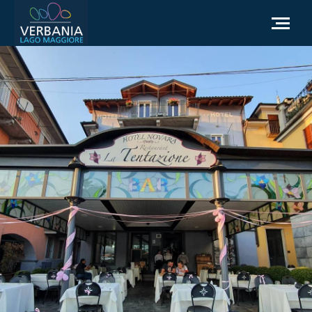
FR
Comment se rendre
Office du tourisme
Météo
Besoin d'aide?
Accédez au site officiel