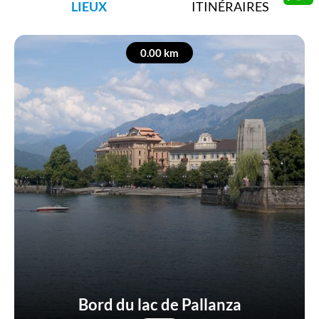
LIEUX
ITINÉRAIRES
Whats
0.00 km
Bord du lac de Pallanza