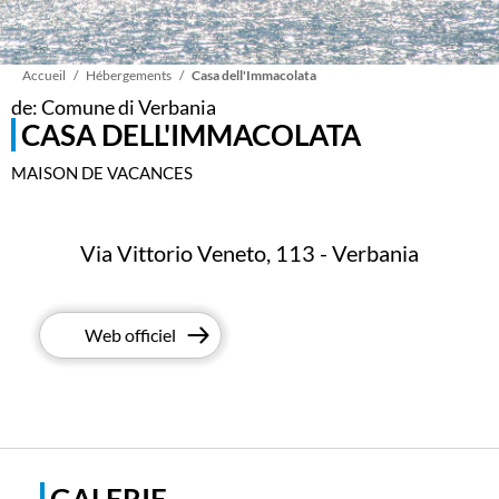
Fil
Accueil
Hébergements
Casa dell'Immacolata
de: Comune di Verbania
CASA DELL'IMMACOLATA
d'Ariane
MAISON DE VACANCES
Via Vittorio Veneto, 113 - Verbania
Web officiel