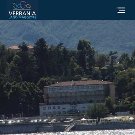
FR
Comment se rendre
Office du tourisme
Météo
Besoin d'aide?
Accédez au site officiel