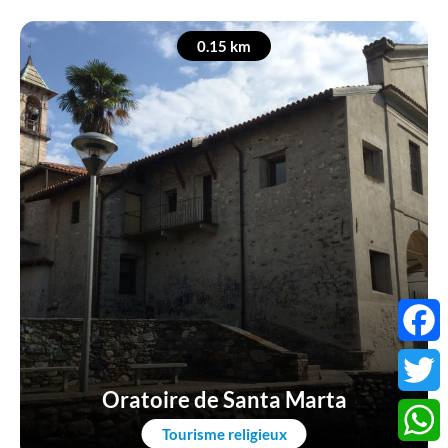
0.15 km
Faceb
Oratoire de Santa Marta
Twitter
Tourisme religieux