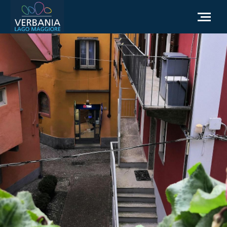
FR
Comment se rendre
Office du tourisme
Météo
Besoin d'aide?
Accédez au site officiel