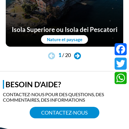
Isola Superiore ou Isola dei Pescatori
Nature et paysage
1
/
20
Faceb
Twitter
BESOIN D'AIDE?
Whats
CONTACTEZ-NOUS POUR DES QUESTIONS, DES
COMMENTAIRES, DES INFORMATIONS
CONTACTEZ-NOUS