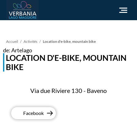
FR
Fil
Accueil
Activités
Location d'e-bike, mountain bike
de: Artelago
Comment se rendre
LOCATION D'E-BIKE, MOUNTAIN
d'Ariane
Office du tourisme
BIKE
Météo
Besoin d'aide?
Accédez au site officiel
Via due Riviere 130 - Baveno
Facebook