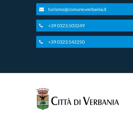
turismo@comune.verbania.it
+39 0323.503249
+39 0323.542250