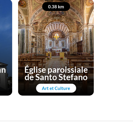
0.38 km
0
an
Église paroissiale
de Santo Stefano
IAT 
Art et Culture
Ma première 