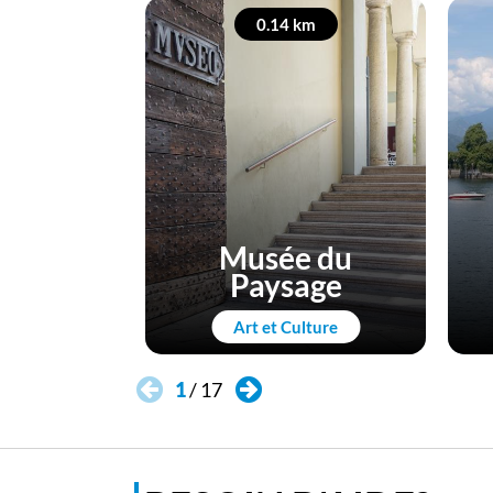
0.14 km
Musée du
Paysage
Art et Culture
1
/
17