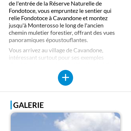
de l'entrée de la Réserve Naturelle de
Fondotoce, vous empruntez le sentier qui
relie Fondotoce à Cavandone et montez
jusqu'à Monterosso le long de l'ancien
chemin muletier forestier, offrant des vues
panoramiques époustouflantes.
Vous arrivez au village de Cavandone,
intéressant surtout pour ses exemples
d'architecture rurale et l'utilisation habile de
la pierre par ses habitants, qui étaient
largement des tailleurs de pierre par le passé.
À noter le four communautaire pour la
cuisson du pain, en activité depuis 2016, et
GALERIE
l'église paroissiale, ombragée par un
spécimen de Taxus baccata d'au moins 500
ans, qui présente sur son côté une
intéressante chapelle ossuaire couverte