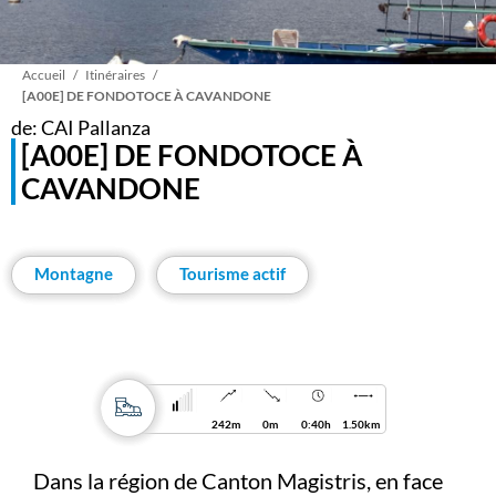
Fil
Accueil
Itinéraires
[A00E] DE FONDOTOCE À CAVANDONE
de: CAI Pallanza
d'Ariane
[A00E] DE FONDOTOCE À
CAVANDONE
Montagne
Tourisme actif
242m
0m
0:40h
1.50km
Dans la région de Canton Magistris, en face