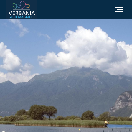
FR
Comment se rendre
Office du tourisme
Météo
Besoin d'aide?
Accédez au site officiel