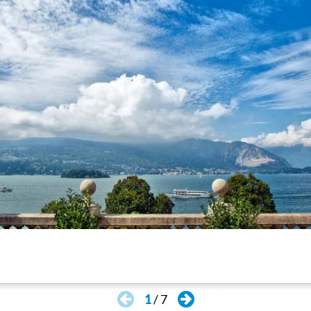
art contemporain
, des présentations culturelles et m
ni"
(foire annuelle du livre botanique) et la "
Mostra de
 camélias).
ouvert au public
avec un kiosque-café. Assis à l'ombre
lant du Lac Majeur, des îles, de la vallée de Toce et
1
/
7