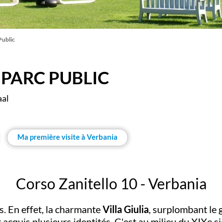
 Public
E PARC PUBLIC
aal
Ma première visite à Verbania
Corso Zanitello 10 - Verbania
s. En effet, la charmante
Villa Giulia
, surplombant le 
 acquis plusieurs identités. C'est au milieu du XIXe s