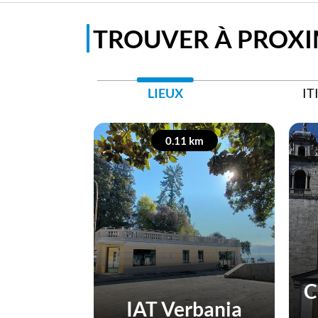
TROUVER À PROXI
LIEUX
IT
0.11 km
C
IAT Verbania