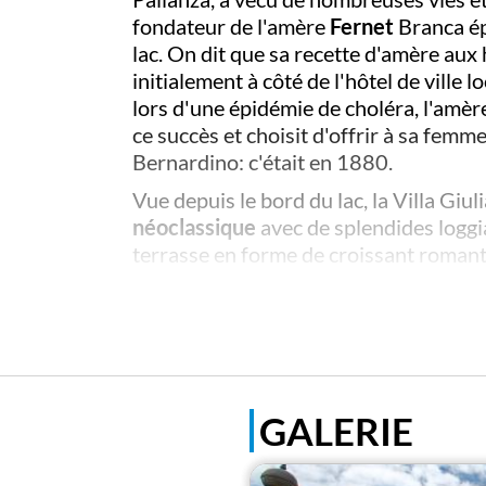
fondateur de l'amère
Fernet
Branca ép
lac. On dit que sa recette d'amère aux 
initialement à côté de l'hôtel de ville
lors d'une épidémie de choléra, l'amèr
ce succès et choisit d'offrir à sa femm
Bernardino: c'était en 1880.
Vue depuis le bord du lac, la Villa Gi
néoclassique
avec de splendides loggi
terrasse en forme de croissant romanti
Cependant, l'architecte
Giuseppe Pir
rue, où la Villa Giulia se présente c
du Palazzo Strozzi à Florence. Classici
Dans les années 1930, la villa entama
temps. Dans les années 1950, elle fut a
GALERIE
renommée.
Aujourd'hui, la Villa appartient à la M