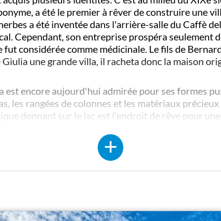
onyme, a été le premier à rêver de construire une vi
herbes a été inventée dans l'arrière-salle du Caffè del
 local. Cependant, son entreprise prospéra seulement 
e fut considérée comme médicinale. Le fils de Bernard
e Giulia une grande villa, il racheta donc la maison or
ulia est encore aujourd'hui admirée pour ses formes pu
as, les rangées de colonnes et les matériaux précieux
que donnant sur le lac est l'endroit de rêve pour une
ovano
a choisi de ne pas répliquer le même style archi
omme un édifice sombre avec de grandes fenêtres, app
sme et Renaissance: les deux visages du génie italiqu
 une nouvelle vie. Rebaptisée
Kursaal
, elle abrita ég
grandie de deux grandes salles et, au fil des décennie
unicipalité de Verbania, et les salles décoratives de s