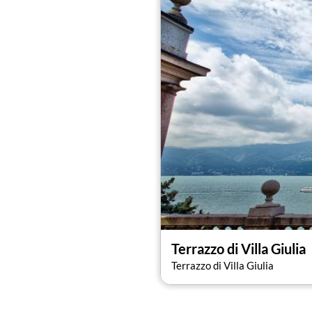
fond parfaite pour
des expositions d'
importants tels que
"Editoria e Giardi
(exposition hivernale et printanière de
Le jardin de la Villa Giulia est un
parc 
peuvent admirer le spectacle époustouf
Terrazzo di Villa Giulia
Terrazzo di Villa Giulia