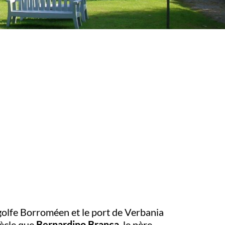
golfe Borroméen et le port de Verbania
iècle que
Bernardino Branca
, le père