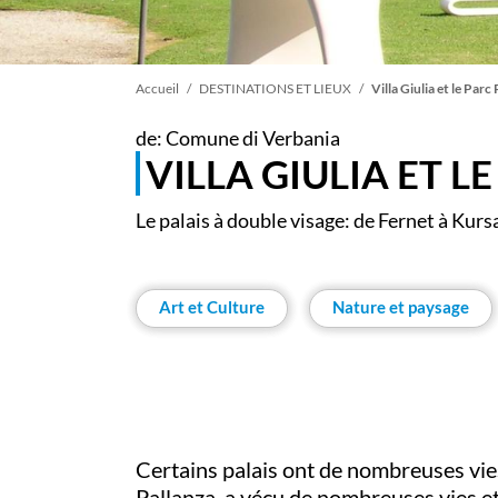
Fil
Accueil
DESTINATIONS ET LIEUX
Villa Giulia et le Parc
de: Comune di Verbania
d'Ariane
VILLA GIULIA ET L
Le palais à double visage: de Fernet à Kurs
Art et Culture
Nature et paysage
Certains palais ont de nombreuses vie
Pallanza, a vécu de nombreuses vies et