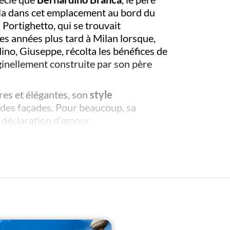
lla dans cet emplacement au bord du
 Portighetto, qui se trouvait
des années plus tard à Milan lorsque,
ino, Giuseppe, récolta les bénéfices de
iginellement construite par son père
res et élégantes, son
style
 des façades. Pour beaucoup, sa
 déclaration d'amour.
tectural sur la façade donnant sur la
aremment inspiré du style
Renaissance
e.
alement un casino pendant un certain
s, elle fut également une salle de bal
tyle Art Nouveau servent de toile de