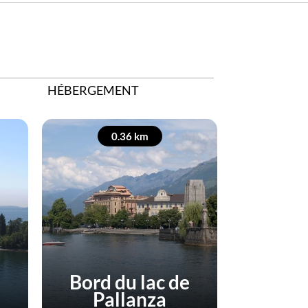
HÉBERGEMENT
0.36 km
0
Bord du lac de
Mu
Pallanza
Pa