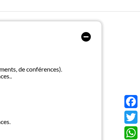
ements, de conférences).
ces..
Face
nces.
Twitt