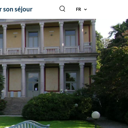
r son séjour
FR