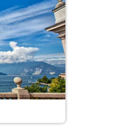
usicales, ainsi que des événements
lla Camelia Invernale e Primaverile"
 d'arbres centenaires, les visiteurs
 des sommets enneigés du Valais.
Villa Giulia
Villa Giulia