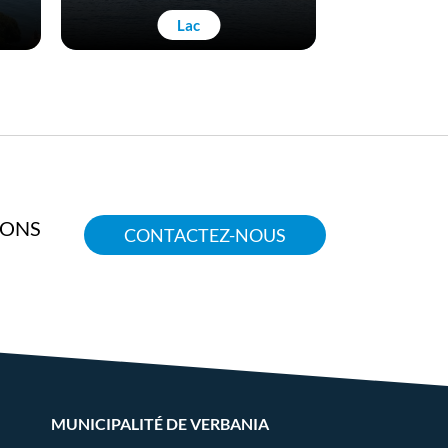
Lac
Art 
IONS
CONTACTEZ-NOUS
MUNICIPALITÉ DE VERBANIA